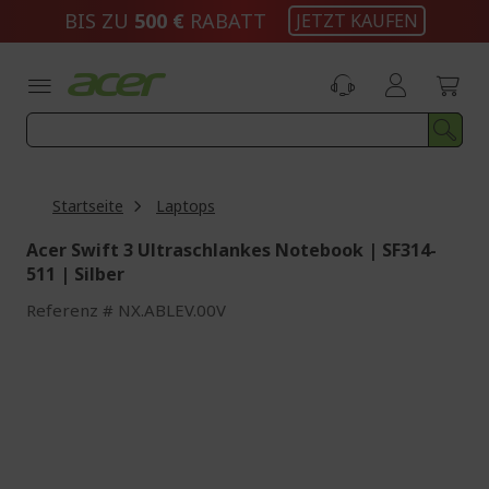
Zum
BIS ZU
500 €
RABATT
JETZT KAUFEN
Inhalt
springen
Startseite
Laptops
Acer Swift 3 Ultraschlankes Notebook | SF314-
511 | Silber
Referenz
NX.ABLEV.00V
Zum
Ende
der
Bildgalerie
springen