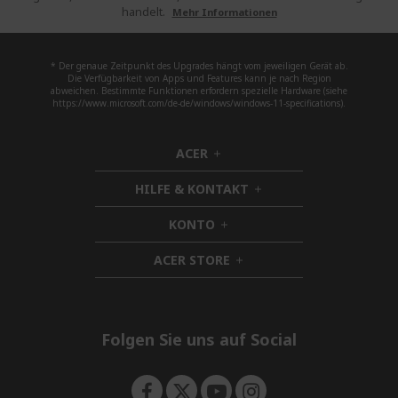
handelt.
Mehr Informationen
* Der genaue Zeitpunkt des Upgrades hängt vom jeweiligen Gerät ab.
Die Verfügbarkeit von Apps und Features kann je nach Region
abweichen. Bestimmte Funktionen erfordern spezielle Hardware (siehe
https://www.microsoft.com/de-de/windows/windows-11-specifications).
ACER
h
i
HILFE & KONTAKT
d
h
d
i
KONTO
e
h
d
n
i
d
ACER STORE
d
h
e
d
i
n
e
d
n
d
e
Folgen Sie uns auf Social
n