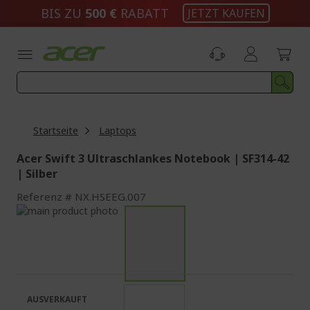
Zum
BIS ZU
500 €
RABATT
JETZT KAUFEN
Inhalt
springen
Startseite
Laptops
Acer Swift 3 Ultraschlankes Notebook | SF314-42
| Silber
Referenz
NX.HSEEG.007
Zum
Ende
Zum
der
Anfang
Bildgalerie
der
springen
Bildgalerie
springen
AUSVERKAUFT