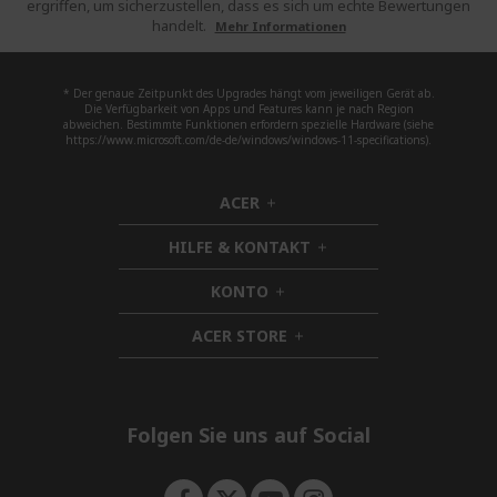
ergriffen, um sicherzustellen, dass es sich um echte Bewertungen
handelt.
Mehr Informationen
* Der genaue Zeitpunkt des Upgrades hängt vom jeweiligen Gerät ab.
Die Verfügbarkeit von Apps und Features kann je nach Region
abweichen. Bestimmte Funktionen erfordern spezielle Hardware (siehe
https://www.microsoft.com/de-de/windows/windows-11-specifications).
ACER
h
i
HILFE & KONTAKT
d
h
d
i
KONTO
e
h
d
n
i
d
ACER STORE
d
h
e
d
i
n
e
d
n
d
e
Folgen Sie uns auf Social
n