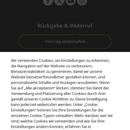
Rückgabe & Widerruf
Vertrag widerrufen
Unterstützung
Kostenloser
Wir verwenden Cookies, um Einstellungen zu erkennen,
vor und nach
Zahlung
Versand
die Navigation auf der Website zu verbessern,
dem Kauf
Benutzerstatistiken zu generieren, damit wir unsere
Website benutzerfreundlicher gestalten können, und
© 2026 Acer Inc.
personalisierte Inhalte und Anzeigen anzubieten. Wenn
CPYou BV ist der autorisierte Wiederverkäufer und Händler der
Sie auf „Alle akzeptieren“ klicken, stimmen Sie damit der
Produkte und Dienstleistungen, die in diesem Shop angeboten
Verwendung und Platzierung aller Cookies durch Acer
werden.
gemäß unserer Cookie-Richtlinie zu. Diese Einwilligung
kann jederzeit widerrufen werden. Unter „Cookie-
Einstellungen“ können Sie Ihre Einstellungen für die
einzelnen Cookie-Typen verwalten. Mehr darüber, wer wir
sind, welche Cookies wir verwenden und wie Sie Ihre
Einstellungen ändern können, erfahren Sie in