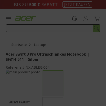
Zum
BIS ZU
500 €
RABATT
JETZT KAUFEN
Inhalt
springen
Startseite
Laptops
Acer Swift 3 Pro Ultraschlankes Notebook |
SF314-511 | Silber
Referenz
NX.ABLEG.004
Zum
Ende
Zum
der
Anfang
Bildgalerie
der
springen
Bildgalerie
springen
AUSVERKAUFT