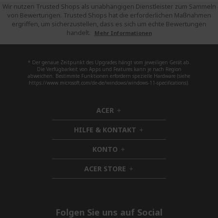
Wir nutzen Trusted Shops als unabhängigen Dienstleister zum Sammeln
von Bewertungen. Trusted Shops hat die erforderlichen Maßnahmen
ergriffen, um sicherzustellen, dass es sich um echte Bewertungen
handelt.
Mehr Informationen
* Der genaue Zeitpunkt des Upgrades hängt vom jeweiligen Gerät ab.
Die Verfügbarkeit von Apps und Features kann je nach Region
abweichen. Bestimmte Funktionen erfordern spezielle Hardware (siehe
https://www.microsoft.com/de-de/windows/windows-11-specifications).
ACER
h
i
HILFE & KONTAKT
d
h
d
i
KONTO
e
h
d
n
i
d
ACER STORE
d
h
e
d
i
n
e
d
n
d
e
Folgen Sie uns auf Social