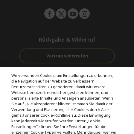
n
Rückgabe & Widerruf
Vertrag widerrufen
Unterstützung
Kostenloser
Wir verwenden Cookies, um Einstellungen zu erkennen,
vor und nach
Zahlung
Versand
die Navigation auf der Website zu verbessern,
dem Kauf
Benutzerstatistiken zu generieren, damit wir unsere
Website benutzerfreundlicher gestalten können, und
© 2026 Acer Inc.
personalisierte Inhalte und Anzeigen anzubieten. Wenn
CPYou BV ist der autorisierte Wiederverkäufer und Händler der
Sie auf „Alle akzeptieren“ klicken, stimmen Sie damit der
Produkte und Dienstleistungen, die in diesem Shop angeboten
Verwendung und Platzierung aller Cookies durch Acer
werden.
gemäß unserer Cookie-Richtlinie zu. Diese Einwilligung
kann jederzeit widerrufen werden. Unter „Cookie-
Einstellungen“ können Sie Ihre Einstellungen für die
einzelnen Cookie-Typen verwalten. Mehr darüber, wer wir