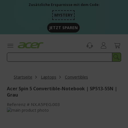
Zum
Zusätzliche Ersparnisse mit dem Code:
Inhalt
springen
MYSTERY
JETZT SPAREN
Startseite
Laptops
Convertibles
Acer Spin 5 Convertible-Notebook | SP513-55N |
Grau
Referenz
NX.A5PEG.003
Zum
Ende
Zum
der
Anfang
Bildgalerie
der