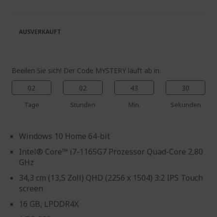
springen
Bildgalerie
springen
AUSVERKAUFT
Beeilen Sie sich! Der Code MYSTERY läuft ab in:
02
02
43
29
Tage
Stunden
Min.
Sekunden
Windows 10 Home 64-bit
Intel® Core™ i7-1165G7 Prozessor Quad-Core 2,80
GHz
34,3 cm (13,5 Zoll) QHD (2256 x 1504) 3:2 IPS Touch
screen
16 GB, LPDDR4X