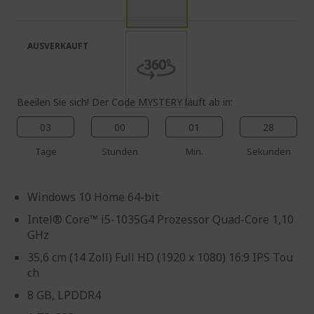
springen
Bildgalerie
springen
AUSVERKAUFT
Beeilen Sie sich! Der Code MYSTERY läuft ab in:
03
00
01
28
Tage
Stunden
Min.
Sekunden
Windows 10 Home 64-bit
Intel® Core™ i5-1035G4 Prozessor Quad-Core 1,10
GHz
35,6 cm (14 Zoll) Full HD (1920 x 1080) 16:9 IPS Tou
ch
8 GB, LPDDR4