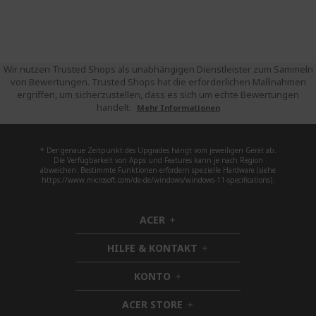
Wir nutzen Trusted Shops als unabhängigen Dienstleister zum Sammeln
von Bewertungen. Trusted Shops hat die erforderlichen Maßnahmen
ergriffen, um sicherzustellen, dass es sich um echte Bewertungen
handelt.
Mehr Informationen
* Der genaue Zeitpunkt des Upgrades hängt vom jeweiligen Gerät ab.
Die Verfügbarkeit von Apps und Features kann je nach Region
abweichen. Bestimmte Funktionen erfordern spezielle Hardware (siehe
https://www.microsoft.com/de-de/windows/windows-11-specifications).
ACER
h
i
HILFE & KONTAKT
d
h
d
i
KONTO
e
h
d
n
i
d
ACER STORE
d
h
e