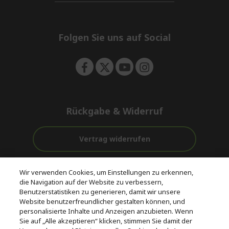
d
i
n
e
d
n
d
e
Folgen Sie uns auf Social
n
Rückgabe & Widerruf
Vertrag widerrufen
Unterstützung
Kostenloser
Wir verwenden Cookies, um Einstellungen zu erkennen,
vor und nach
Zahlung
Versand
die Navigation auf der Website zu verbessern,
dem Kauf
Benutzerstatistiken zu generieren, damit wir unsere
Website benutzerfreundlicher gestalten können, und
© 2026 Acer Inc.
personalisierte Inhalte und Anzeigen anzubieten. Wenn
CPYou BV ist der autorisierte Wiederverkäufer und Händler der
Sie auf „Alle akzeptieren“ klicken, stimmen Sie damit der