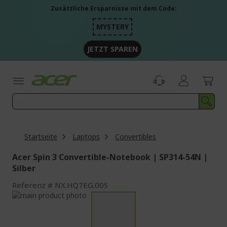
Zum
Zusätzliche Ersparnisse mit dem Code:
Inhalt
springen
MYSTERY
JETZT SPAREN
Startseite
Laptops
Convertibles
Acer Spin 3 Convertible-Notebook | SP314-54N |
Silber
Referenz
NX.HQ7EG.00S
Zum
Ende
Zum
der
Anfang
Bildgalerie
der