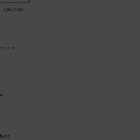
Sekunden
chscreen
in
ebot