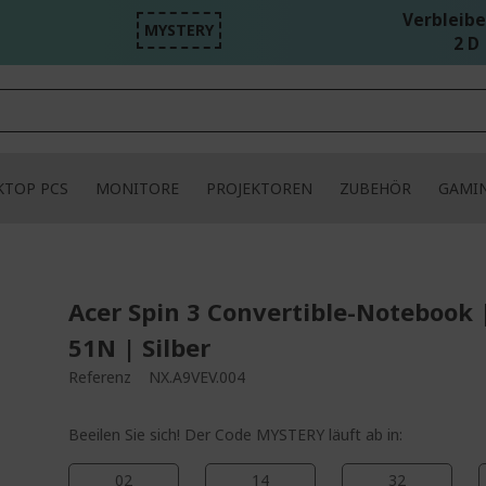
Verbleibe
MYSTERY
2 D 
KTOP PCS
MONITORE
PROJEKTOREN
ZUBEHÖR
GAMI
Acer Spin 3 Convertible-Notebook 
51N | Silber
Referenz
NX.A9VEV.004
Beeilen Sie sich! Der Code MYSTERY läuft ab in:
02
14
32