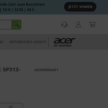
nde Zeit zum Bestellen:
JETZT SPAREN
| 16 H | 32 M | 43 S
NG
REFURBISHED-GERÄTE
| SP313-
AUSVERKAUFT
44