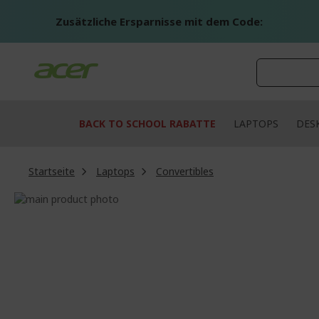
Zum
Inhalt
Zusätzliche Ersparnisse mit dem Code:
springen
BACK TO SCHOOL RABATTE
LAPTOPS
DES
Startseite
Laptops
Convertibles
Zum
Ende
Zum
der
Anfang
Bildgalerie
der
springen
Bildgalerie
springen