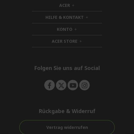
ACER
h
i
HILFE & KONTAKT
d
h
d
i
KONTO
e
h
d
n
i
d
ACER STORE
d
h
e
d
i
n
e
d
n
d
e
Folgen Sie uns auf Social
n
Rückgabe & Widerruf
Vertrag widerrufen