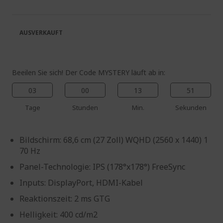
springen
Bildgalerie
springen
AUSVERKAUFT
Beeilen Sie sich! Der Code MYSTERY läuft ab in:
03
00
13
51
Tage
Stunden
Min.
Sekunden
Bildschirm: 68,6 cm (27 Zoll) WQHD (2560 x 1440) 1
70 Hz
Panel-Technologie: IPS (178°x178°) FreeSync
Inputs: DisplayPort, HDMI-Kabel
Reaktionszeit: 2 ms GTG
Helligkeit: 400 cd/m2