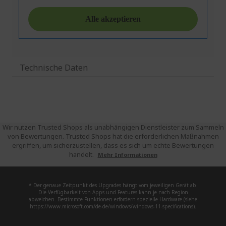
Technische Daten
Wir nutzen Trusted Shops als unabhängigen Dienstleister zum Sammeln
von Bewertungen. Trusted Shops hat die erforderlichen Maßnahmen
ergriffen, um sicherzustellen, dass es sich um echte Bewertungen
handelt.
Mehr Informationen
* Der genaue Zeitpunkt des Upgrades hängt vom jeweiligen Gerät ab.
Die Verfügbarkeit von Apps und Features kann je nach Region
abweichen. Bestimmte Funktionen erfordern spezielle Hardware (siehe
https://www.microsoft.com/de-de/windows/windows-11-specifications).