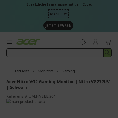
Zum
Zusätzliche Ersparnisse mit dem Code:
Inhalt
springen
MYSTERY
JETZT SPAREN
Startseite
Monitore
Gaming
Acer Nitro VG2 Gaming-Monitor | Nitro VG272UV
| Schwarz
Referenz
UM.HV2EE.S01
Zum
Ende
Zum
der
Anfang
Bildgalerie
der