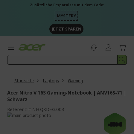
Zum
Zusätzliche Ersparnisse mit dem Code:
Inhalt
springen
MYSTERY
JETZT SPAREN
Startseite
Laptops
Gaming
Acer Nitro V 16S Gaming-Notebook | ANV16S-71 |
Schwarz
Referenz
NH.QXDEG.003
Zum
Ende
Zum
-300 €
der
Anfang
Bildgalerie
der