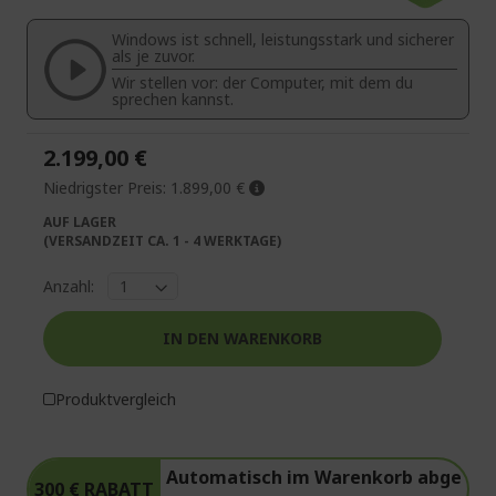
springen
Bildgalerie
Windows ist schnell, leistungsstark und sicherer
springen
als je zuvor.
Wir stellen vor: der Computer, mit dem du
sprechen kannst.
2.199,00 €
Niedrigster Preis:
1.899,00 €
AUF LAGER
(VERSANDZEIT CA. 1 - 4 WERKTAGE)
Anzahl:
IN DEN WARENKORB
Produktvergleich
Automatisch im Warenkorb abge
300 € RABATT