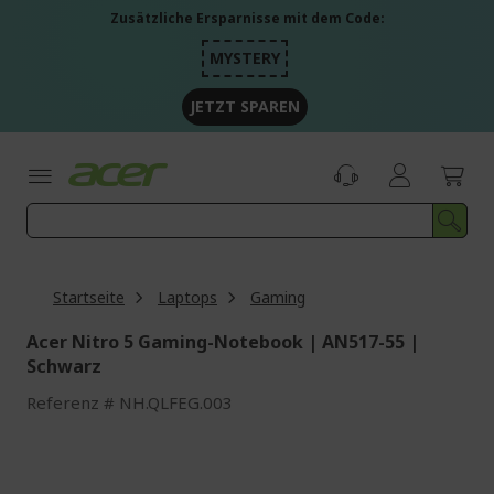
Zum
Zusätzliche Ersparnisse mit dem Code:
Inhalt
springen
MYSTERY
JETZT SPAREN
Startseite
Laptops
Gaming
Acer Nitro 5 Gaming-Notebook | AN517-55 |
Schwarz
Referenz
NH.QLFEG.003
Zum
Ende
der
Bildgalerie