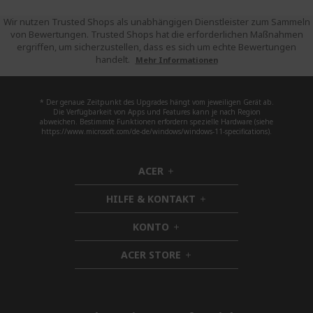
Wir nutzen Trusted Shops als unabhängigen Dienstleister zum Sammeln
von Bewertungen. Trusted Shops hat die erforderlichen Maßnahmen
ergriffen, um sicherzustellen, dass es sich um echte Bewertungen
handelt.
Mehr Informationen
* Der genaue Zeitpunkt des Upgrades hängt vom jeweiligen Gerät ab.
Die Verfügbarkeit von Apps und Features kann je nach Region
abweichen. Bestimmte Funktionen erfordern spezielle Hardware (siehe
https://www.microsoft.com/de-de/windows/windows-11-specifications).
ACER
h
i
HILFE & KONTAKT
d
h
d
i
KONTO
e
h
d
n
i
d
ACER STORE
d
h
e
d
i
n
e
d
n
d