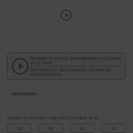
Zum
Anfang
der
Bildgalerie
Windows ist schnell, leistungsstark und sicherer
springen
als je zuvor.
Wir stellen vor: der Computer, mit dem du
sprechen kannst.
AUSVERKAUFT
Beeilen Sie sich! Der Code MYSTERY läuft ab in:
03
09
40
12