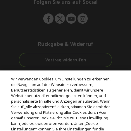
e
Folgen Sie uns auf Social
n
Rückgabe & Widerruf
Vertrag widerrufen
Unterstützung
Kostenloser
Wir verwenden Cookies, um Einstellungen zu erkennen,
vor und nach
Zahlung
Versand
die Navigation auf der Website zu verbessern,
dem Kauf
Benutzerstatistiken zu generieren, damit wir unsere
Website benutzerfreundlicher gestalten können, und
© 2026 Acer Inc.
personalisierte Inhalte und Anzeigen anzubieten. Wenn
CPYou BV ist der autorisierte Wiederverkäufer und Händler der
Sie auf „Alle akzeptieren“ klicken, stimmen Sie damit der
Produkte und Dienstleistungen, die in diesem Shop angeboten
Verwendung und Platzierung aller Cookies durch Acer
werden.
gemäß unserer Cookie-Richtlinie zu. Diese Einwilligung
kann jederzeit widerrufen werden. Unter „Cookie-
Einstellungen“ können Sie Ihre Einstellungen für die