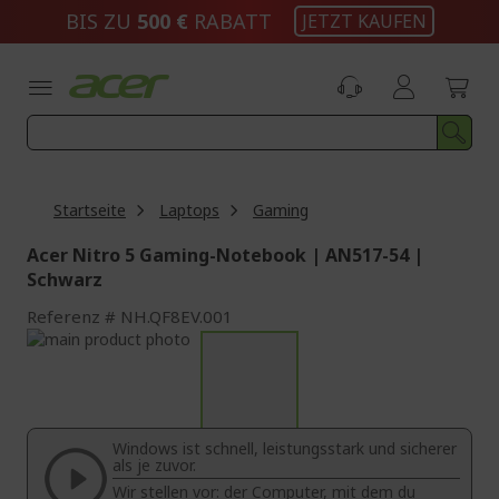
Zum
BIS ZU
500 €
RABATT
JETZT KAUFEN
Inhalt
springen
Startseite
Laptops
Gaming
Acer Nitro 5 Gaming-Notebook | AN517-54 |
Schwarz
Referenz
NH.QF8EV.001
Zum
Ende
Zum
der
Anfang
Bildgalerie
der
springen
Bildgalerie
Windows ist schnell, leistungsstark und sicherer
springen
als je zuvor.
Wir stellen vor: der Computer, mit dem du