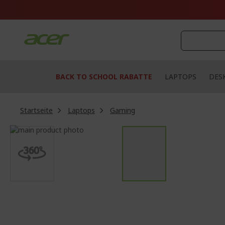
Zum
Inhalt
springen
BACK TO SCHOOL RABATTE
LAPTOPS
DES
Startseite
Laptops
Gaming
Zum
Ende
Zum
der
Anfang
Bildgalerie
der
springen
Bildgalerie
springen