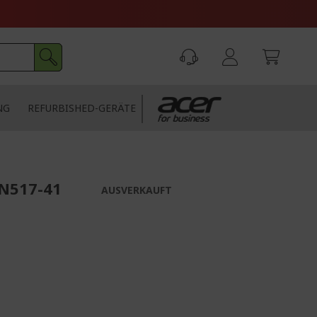
NG
REFURBISHED-GERÄTE
AN517-41
AUSVERKAUFT
z