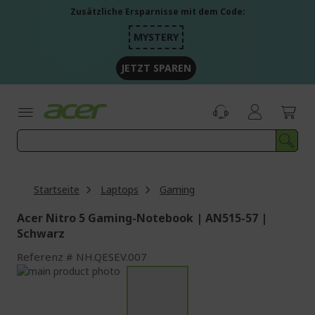
Zum
Zusätzliche Ersparnisse mit dem Code:
Inhalt
springen
MYSTERY
JETZT SPAREN
Startseite
Laptops
Gaming
Acer Nitro 5 Gaming-Notebook | AN515-57 |
Schwarz
Referenz
NH.QESEV.007
Zum
Ende
Zum
der
Anfang
Bildgalerie
der