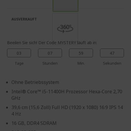
springen
Bildgalerie
springen
AUSVERKAUFT
Beeilen Sie sich! Der Code MYSTERY läuft ab in:
03
07
59
46
Tage
Stunden
Min.
Sekunden
Ohne Betriebssystem
Intel® Core™ i5-11400H Prozessor Hexa-Core 2,70
GHz
39,6 cm (15,6 Zoll) Full HD (1920 x 1080) 16:9 IPS 14
4 Hz
16 GB, DDR4 SDRAM