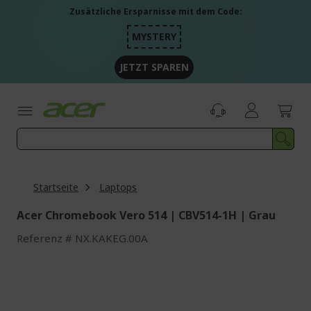
Zum
Zusätzliche Ersparnisse mit dem Code:
Inhalt
springen
MYSTERY
JETZT SPAREN
Startseite
Laptops
Acer Chromebook Vero 514 | CBV514-1H | Grau
Referenz
NX.KAKEG.00A
Zum
Ende
der
Bildgalerie
springen