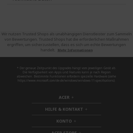
Wir nutzen Trusted Shops als unabhängigen Dienstleister zum Sammeln
von Bewertungen. Trusted Shops hat die erforderlichen Maßnahmen
ergriffen, um sicherzustellen, dass es sich um echte Bewertungen
handelt.
Mehr Informationen
* Der genaue Zeitpunkt des Upgrades hängt vom jeweiligen Gerät ab.
Die Verfügbarkeit von Apps und Features kann je nach Region
abweichen. Bestimmte Funktionen erfordern spezielle Hardware (siehe
https://www.microsoft.com/de-de/windows/windows-11-specifications).
ACER
h
i
HILFE & KONTAKT
d
h
d
i
KONTO
e
h
d
n
i
d
ACER STORE