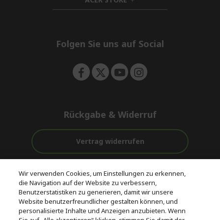
d
h
e
d
i
n
e
d
n
d
e
Folgen Sie uns auf Social
n
Rückgabe & Widerruf
Vertrag widerrufen
Unterstützung
Kostenloser
Wir verwenden Cookies, um Einstellungen zu erkennen,
vor und nach
Zahlung
Versand
die Navigation auf der Website zu verbessern,
dem Kauf
Benutzerstatistiken zu generieren, damit wir unsere
Website benutzerfreundlicher gestalten können, und
© 2026 Acer Inc.
personalisierte Inhalte und Anzeigen anzubieten. Wenn
CPYou BV ist der autorisierte Wiederverkäufer und Händler der