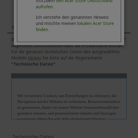
trotzdem
den Acer Store Deutschland
aufrufen.
Ich verstehe den genannten Hinweis
und möchte meinen
lokalen Acer Store
Funktionen
finden.
Bitte beachten Sie, dass die Registerkarte
"Funktionen"
allgemeine Informationen über die Produktserie enthält.
Für die genauen technischen Daten des ausgewählten
Modells
klicken
Sie bitte auf die Registerkarte
"Technische Daten"
.
Technische Daten