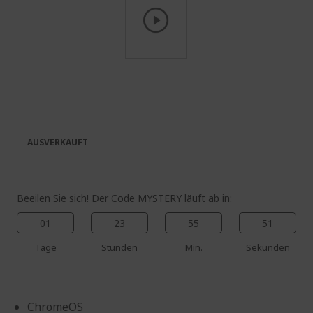
Zum
Anfang
der
Bildgalerie
springen
AUSVERKAUFT
Beeilen Sie sich! Der Code MYSTERY läuft ab in:
01
23
55
50
Tage
Stunden
Min.
Sekunden
ChromeOS