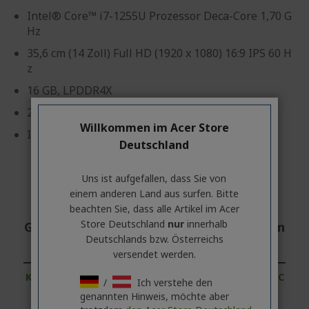
Intel® Core™ i7-1255U Prozessor Deca-Core 1,70 G
Hz
35,6 cm (14 Zoll) Full HD (1920 x 1080) 16:9 IPS 60 H
z
16 GB, LPDDR4X
256 GB SSD
Willkommen im Acer Store
Intel® Iris® Xe Graphics geteilter Speicher
Deutschland
Uns ist aufgefallen, dass Sie von
einem anderen Land aus surfen. Bitte
beachten Sie, dass alle Artikel im Acer
Store Deutschland
nur
innerhalb
Geschäftskunde? Hier bestes Angebot an
Deutschlands bzw. Österreichs
fordern!
versendet werden.
KONTAKTIEREN SIE UNS
|
ERSTELLEN SIE EINEN AC
/
Ich verstehe den
COUNT
genannten Hinweis, möchte aber