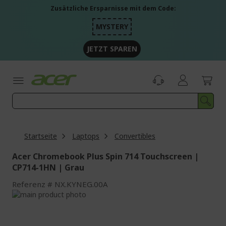
Zum
Zusätzliche Ersparnisse mit dem Code:
Inhalt
springen
MYSTERY
JETZT SPAREN
Startseite
Laptops
Convertibles
Acer Chromebook Plus Spin 714 Touchscreen |
CP714-1HN | Grau
Referenz
NX.KYNEG.00A
Zum
Ende
Zum
der
Anfang
Bildgalerie
der