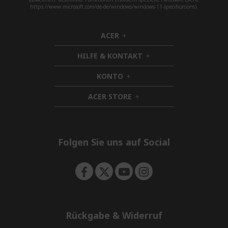
https://www.microsoft.com/de-de/windows/windows-11-specifications).
ACER
h
i
HILFE & KONTAKT
d
h
d
i
KONTO
e
h
d
n
i
d
ACER STORE
d
h
e
d
i
n
e
d
n
d
e
Folgen Sie uns auf Social
n
Rückgabe & Widerruf