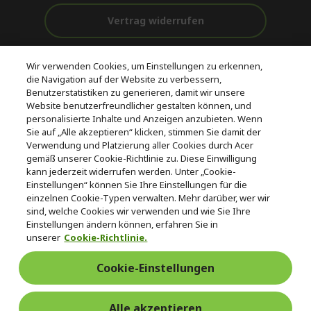
Vertrag widerrufen
Unterstützung
Kostenloser
Wir verwenden Cookies, um Einstellungen zu erkennen,
vor und nach
Zahlung
Versand
die Navigation auf der Website zu verbessern,
dem Kauf
Benutzerstatistiken zu generieren, damit wir unsere
Website benutzerfreundlicher gestalten können, und
© 2026 Acer Inc.
personalisierte Inhalte und Anzeigen anzubieten. Wenn
CPYou BV ist der autorisierte Wiederverkäufer und Händler der
Sie auf „Alle akzeptieren“ klicken, stimmen Sie damit der
Produkte und Dienstleistungen, die in diesem Shop angeboten
Verwendung und Platzierung aller Cookies durch Acer
werden.
gemäß unserer Cookie-Richtlinie zu. Diese Einwilligung
kann jederzeit widerrufen werden. Unter „Cookie-
Einstellungen“ können Sie Ihre Einstellungen für die
einzelnen Cookie-Typen verwalten. Mehr darüber, wer wir
sind, welche Cookies wir verwenden und wie Sie Ihre
Einstellungen ändern können, erfahren Sie in
unserer
Cookie-Richtlinie.
Deutschland
/
Österreich
Cookie-Einstellungen
Alle akzeptieren