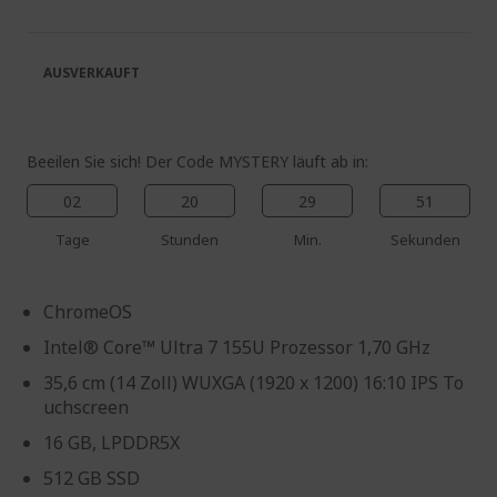
springen
Bildgalerie
springen
AUSVERKAUFT
Beeilen Sie sich! Der Code MYSTERY läuft ab in:
02
20
29
50
Tage
Stunden
Min.
Sekunden
ChromeOS
Intel® Core™ Ultra 7 155U Prozessor 1,70 GHz
35,6 cm (14 Zoll) WUXGA (1920 x 1200) 16:10 IPS To
uchscreen
16 GB, LPDDR5X
512 GB SSD