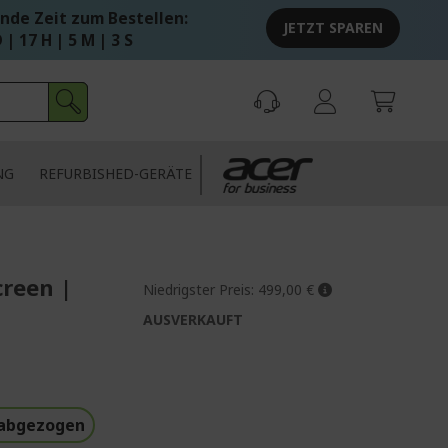
nde Zeit zum Bestellen:
JETZT SPAREN
 | 17 H | 5 M | 3 S
NG
REFURBISHED-GERÄTE
creen |
Niedrigster Preis:
499,00 €
AUSVERKAUFT
 abgezogen