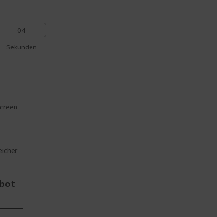
03
Sekunden
screen
icher
ebot