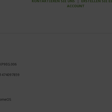
KONTAKTIEREN SIE UNS
|
ERSTELLEN SIE E
ACCOUNT
KP9EG.006
1474097859
romeOS