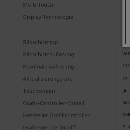
Multi-Touch
Ja
Display-Technologie
Bildschirmtyp
LC
Bildschirmauflösung
WU
Maximale Auflösung
192
Aktualisierungsrate
60 
Touchscreen
Ja
Grafik-Controller-Modell
Rad
Hersteller Grafikcontroller
AM
Grafikspeicherzugriff
Gem