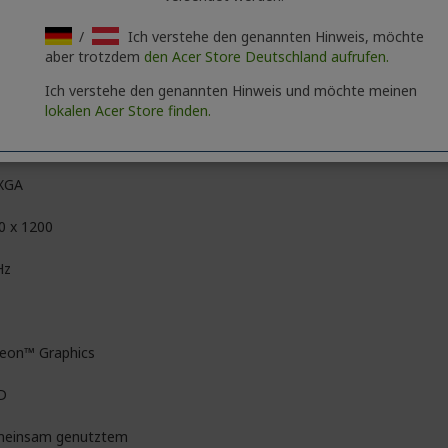
/
Ich verstehe den genannten Hinweis, möchte
ComfyView (Matt)
aber trotzdem
den Acer Store Deutschland aufrufen.
IPS-Technologie (In-Plane-Switching)
Ich verstehe den genannten Hinweis und möchte meinen
lokalen Acer Store finden.
D
XGA
0 x 1200
Hz
eon™ Graphics
D
einsam genutztem