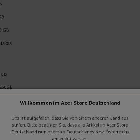
B
GB
 8 GB
DDR5X
 GB
 256GB
e NVMe
Willkommen im Acer Store Deutschland
Uns ist aufgefallen, dass Sie von einem anderen Land aus
surfen. Bitte beachten Sie, dass alle Artikel im Acer Store
 cm (14 Zoll)
Deutschland
nur
innerhalb Deutschlands bzw. Österreichs
versendet werden.