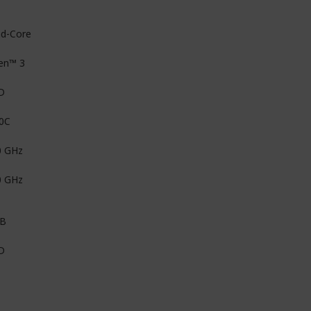
d-Core
en™ 3
D
0C
0 GHz
0 GHz
MB
D