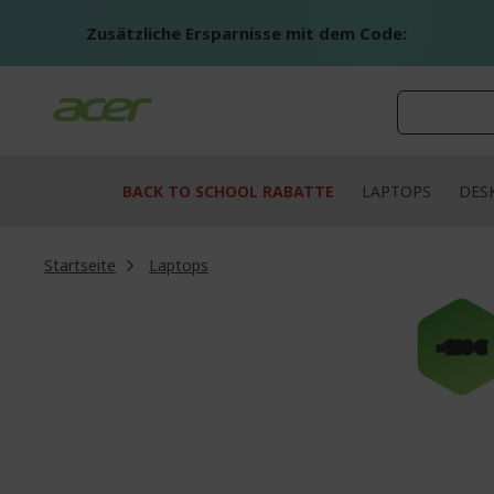
Zum
Inhalt
Zusätzliche Ersparnisse mit dem Code:
springen
BACK TO SCHOOL RABATTE
LAPTOPS
DES
Startseite
Laptops
Zum
Ende
-100 €
der
Bildgalerie
springen