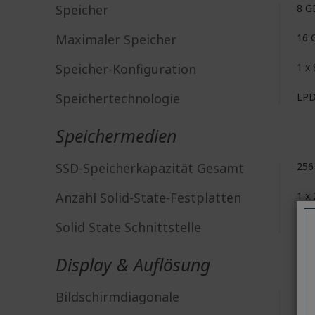
Speicher
8 G
Maximaler Speicher
16 
Speicher-Konfiguration
1 x
Speichertechnologie
LP
Speichermedien
SSD-Speicherkapazität Gesamt
256
Anzahl Solid-State-Festplatten
1 x
Solid State Schnittstelle
PCI
Display & Auflösung
Bildschirmdiagonale
35,6