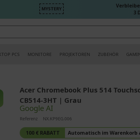
Verbleibe
MYSTERY
3 D
KTOP PCS
MONITORE
PROJEKTOREN
ZUBEHÖR
GAMI
Acer Chromebook Plus 514 Touchs
CB514-3HT | Grau
Google AI
Referenz
NX.KP9EG.006
100 € RABATT
Automatisch im Warenkorb