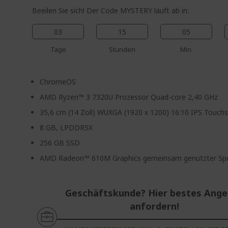
Beeilen Sie sich! Der Code MYSTERY läuft ab in:
03
15
05
Tage
Stunden
Min.
ChromeOS
AMD Ryzen™ 3 7320U Prozessor Quad-core 2,40 GHz
35,6 cm (14 Zoll) WUXGA (1920 x 1200) 16:10 IPS Touch
8 GB, LPDDR5X
256 GB SSD
AMD Radeon™ 610M Graphics gemeinsam genutzter Spe
Geschäftskunde? Hier bestes Ang
anfordern!