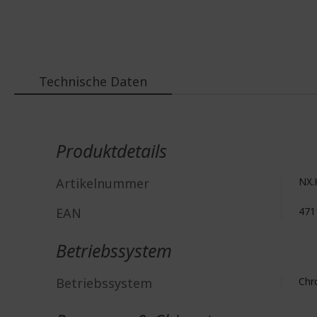
springen
Technische Daten
Weitere
Informationen
Produktdetails
Artikelnummer
NX.
EAN
471
Betriebssystem
Betriebssystem
Ch