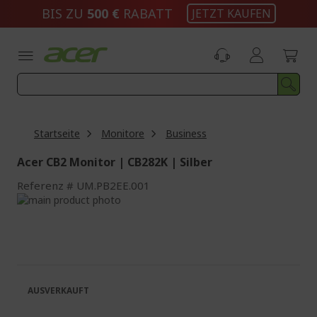
Zum
BIS ZU
500 €
RABATT
JETZT KAUFEN
Inhalt
springen
Startseite
Monitore
Business
Acer CB2 Monitor | CB282K | Silber
Referenz
UM.PB2EE.001
Zum
Ende
Zum
der
Anfang
Bildgalerie
der
springen
Bildgalerie
springen
AUSVERKAUFT