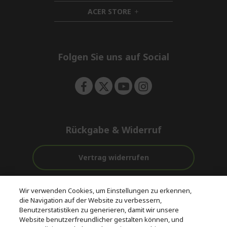
n
i
d
ACER STORE
d
h
e
d
i
n
e
d
n
d
e
Folgen Sie uns auf Social
n
Rückgabe & Widerruf
Vertrag widerrufen
Unterstützung
Kostenloser
Wir verwenden Cookies, um Einstellungen zu erkennen,
vor und nach
Zahlung
Versand
die Navigation auf der Website zu verbessern,
dem Kauf
Benutzerstatistiken zu generieren, damit wir unsere
Website benutzerfreundlicher gestalten können, und
© 2026 Acer Inc.