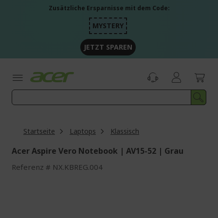
Zum
Zusätzliche Ersparnisse mit dem Code:
Inhalt
springen
MYSTERY
JETZT SPAREN
Startseite
Laptops
Klassisch
Acer Aspire Vero Notebook | AV15-52 | Grau
Referenz
NX.KBREG.004
Zum
Ende
der
Bildgalerie
springen