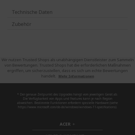
Technische Daten
Zubehör
Wir nutzen Trusted Shops als unabhängigen Dienstleister zum Sammeln
von Bewertungen. Trusted Shops hat die erforderlichen Maßnahmen
ergriffen, um sicherzustellen, dass es sich um echte Bewertungen
handelt.
Mehr Informationen
* Der genaue Zeitpunkt des Upgrades hängt vom jeweiligen Gerät ab.
Die Verfügbarkeit von Apps und Features kann je nach Region
abweichen. Bestimmte Funktionen erfordern spezielle Hardware (siehe
https://www.microsoft.com/de-de/windows/windows-11-specifications).
ACER
h
i