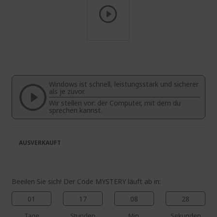
Zum
Anfang
der
Bildgalerie
Windows ist schnell, leistungsstark und sicherer
springen
als je zuvor.
Wir stellen vor: der Computer, mit dem du
sprechen kannst.
AUSVERKAUFT
Beeilen Sie sich! Der Code MYSTERY läuft ab in:
01
17
08
28
Tage
Stunden
Min.
Sekunden