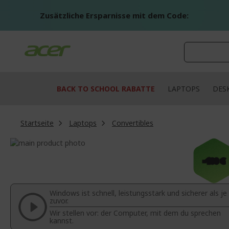
Zum
Inhalt
Zusätzliche Ersparnisse mit dem Code:
springen
BACK TO SCHOOL RABATTE
LAPTOPS
DES
Startseite
Laptops
Convertibles
Zum
Ende
Zum
-100 €
der
Anfang
Bildgalerie
der
springen
Bildgalerie
Windows ist schnell, leistungsstark und sicherer als je
springen
zuvor.
Wir stellen vor: der Computer, mit dem du sprechen
kannst.