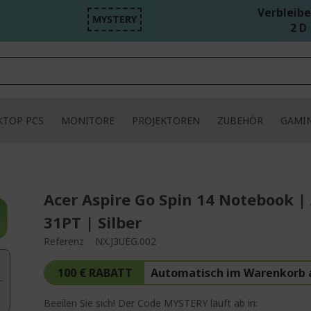
Verbleibe
MYSTERY
2 D 
KTOP PCS
MONITORE
PROJEKTOREN
ZUBEHÖR
GAMI
Acer Aspire Go Spin 14 Notebook |
31PT | Silber
Referenz
NX.J3UEG.002
100 € RABATT
Automatisch im Warenkorb
Beeilen Sie sich! Der Code MYSTERY läuft ab in: