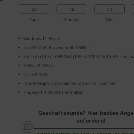
02
18
58
Tage
Stunden
Min.
Windows 11 Home
Intel® N150 Prozessor 800 MHz
35,6 cm (14 Zoll) WUXGA (1920 x 1200) 16:10 IPS Touch
8 GB, LPDDR5
512 GB SSD
Intel® Graphics gemeinsam genutzter Speicher
Eingabestift ist nicht enthalten
Geschäftskunde? Hier bestes Ang
anfordern!