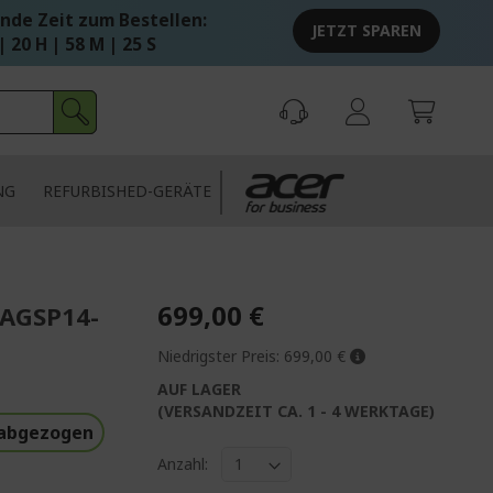
nde Zeit zum Bestellen:
JETZT SPAREN
| 20 H | 58 M | 24 S
NG
REFURBISHED-GERÄTE
699,00 €
 AGSP14-
Niedrigster Preis:
699,00 €
AUF LAGER
(VERSANDZEIT CA. 1 - 4 WERKTAGE)
 abgezogen
Anzahl: