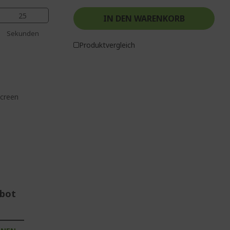
24
IN DEN WARENKORB
Sekunden
Produktvergleich
screen
ebot