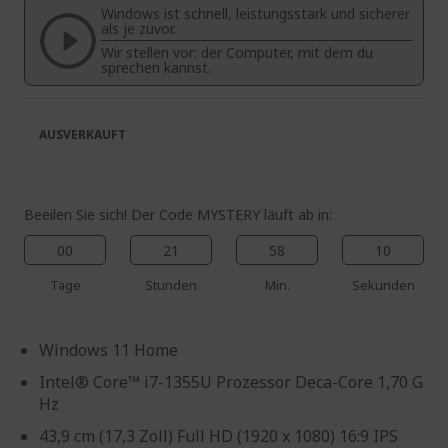
Windows ist schnell, leistungsstark und sicherer
springen
als je zuvor.
Wir stellen vor: der Computer, mit dem du
sprechen kannst.
AUSVERKAUFT
Beeilen Sie sich! Der Code MYSTERY läuft ab in:
00
21
58
10
Tage
Stunden
Min.
Sekunden
Windows 11 Home
Intel® Core™ i7-1355U Prozessor Deca-Core 1,70 G
Hz
43,9 cm (17,3 Zoll) Full HD (1920 x 1080) 16:9 IPS