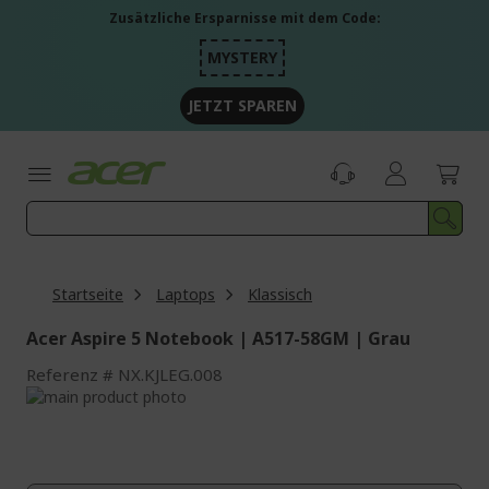
Zum
Zusätzliche Ersparnisse mit dem Code:
Inhalt
springen
MYSTERY
JETZT SPAREN
Startseite
Laptops
Klassisch
Acer Aspire 5 Notebook | A517-58GM | Grau
Referenz
NX.KJLEG.008
Zum
Ende
Zum
der
Anfang
Bildgalerie
der
springen
Bildgalerie