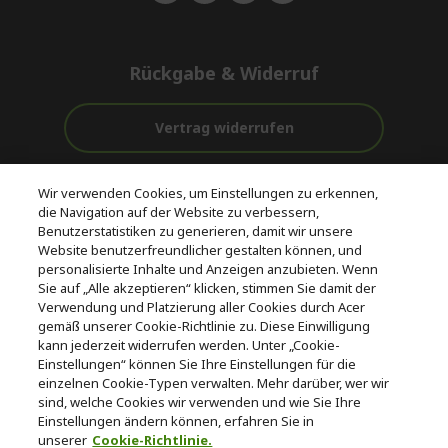
Rückgabe & Widerruf
Vertrag widerrufen
Unterstützung
Kostenloser
Wir verwenden Cookies, um Einstellungen zu erkennen,
vor und nach
Zahlung
Versand
die Navigation auf der Website zu verbessern,
dem Kauf
Benutzerstatistiken zu generieren, damit wir unsere
Website benutzerfreundlicher gestalten können, und
© 2026 Acer Inc.
personalisierte Inhalte und Anzeigen anzubieten. Wenn
CPYou BV ist der autorisierte Wiederverkäufer und Händler der
Sie auf „Alle akzeptieren“ klicken, stimmen Sie damit der
Produkte und Dienstleistungen, die in diesem Shop angeboten
Verwendung und Platzierung aller Cookies durch Acer
werden.
gemäß unserer Cookie-Richtlinie zu. Diese Einwilligung
kann jederzeit widerrufen werden. Unter „Cookie-
Einstellungen“ können Sie Ihre Einstellungen für die
einzelnen Cookie-Typen verwalten. Mehr darüber, wer wir
sind, welche Cookies wir verwenden und wie Sie Ihre
Einstellungen ändern können, erfahren Sie in
unserer
Cookie-Richtlinie.