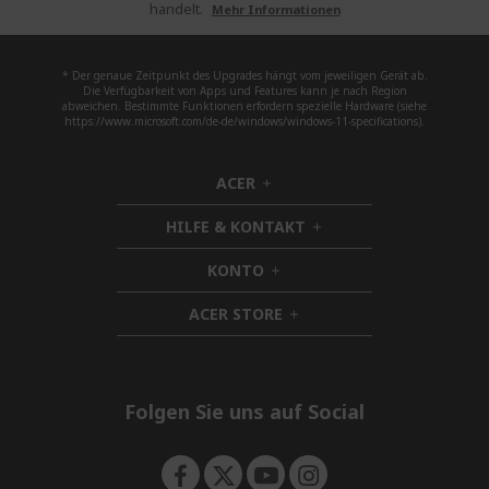
handelt.
Mehr Informationen
* Der genaue Zeitpunkt des Upgrades hängt vom jeweiligen Gerät ab.
Die Verfügbarkeit von Apps und Features kann je nach Region
abweichen. Bestimmte Funktionen erfordern spezielle Hardware (siehe
https://www.microsoft.com/de-de/windows/windows-11-specifications).
ACER
h
i
HILFE & KONTAKT
d
h
d
i
KONTO
e
h
d
n
i
d
ACER STORE
d
h
e
d
i
n
e
d
n
d
e
Folgen Sie uns auf Social
n