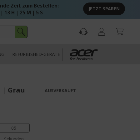
nde Zeit zum Bestellen:
JETZT SPAREN
 | 13 H | 25 M | 4 S
NG
REFURBISHED-GERÄTE
 | Grau
AUSVERKAUFT
04
Sekunden