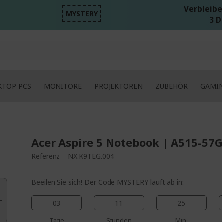
Verbleibe
MYSTERY
3 D
KTOP PCS
MONITORE
PROJEKTOREN
ZUBEHÖR
GAMI
Acer Aspire 5 Notebook | A515-57G
Referenz
NX.K9TEG.004
Beeilen Sie sich! Der Code MYSTERY läuft ab in:
03
11
25
Tage
Stunden
Min.