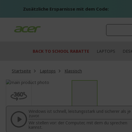
Zum
Inhalt
Zusätzliche Ersparnisse mit dem Code:
springen
BACK TO SCHOOL RABATTE
LAPTOPS
DES
Startseite
Laptops
Klassisch
Zum
Ende
Zum
der
Anfang
Bildgalerie
der
springen
Bildgalerie
Windows ist schnell, leistungsstark und sicherer als je
springen
zuvor.
Wir stellen vor: der Computer, mit dem du sprechen
kannst.