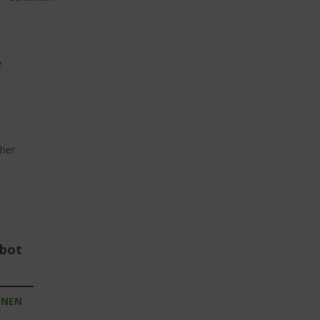
z
her
ebot
INEN