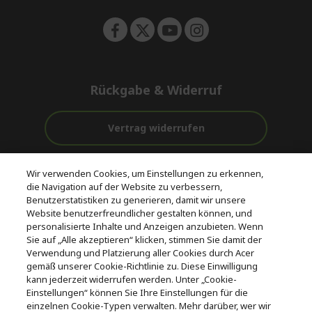
Rückgabe & Widerruf
Vertrag widerrufen
Unterstützung
Kostenloser
Wir verwenden Cookies, um Einstellungen zu erkennen,
vor und nach
Zahlung
Versand
die Navigation auf der Website zu verbessern,
dem Kauf
Benutzerstatistiken zu generieren, damit wir unsere
Website benutzerfreundlicher gestalten können, und
© 2026 Acer Inc.
personalisierte Inhalte und Anzeigen anzubieten. Wenn
CPYou BV ist der autorisierte Wiederverkäufer und Händler der
Sie auf „Alle akzeptieren“ klicken, stimmen Sie damit der
Produkte und Dienstleistungen, die in diesem Shop angeboten
Verwendung und Platzierung aller Cookies durch Acer
werden.
gemäß unserer Cookie-Richtlinie zu. Diese Einwilligung
kann jederzeit widerrufen werden. Unter „Cookie-
Einstellungen“ können Sie Ihre Einstellungen für die
einzelnen Cookie-Typen verwalten. Mehr darüber, wer wir