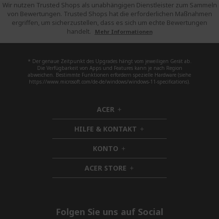
Wir nutzen Trusted Shops als unabhängigen Dienstleister zum Sammeln
von Bewertungen. Trusted Shops hat die erforderlichen Maßnahmen
ergriffen, um sicherzustellen, dass es sich um echte Bewertungen
handelt.
Mehr Informationen
* Der genaue Zeitpunkt des Upgrades hängt vom jeweiligen Gerät ab.
Die Verfügbarkeit von Apps und Features kann je nach Region
abweichen. Bestimmte Funktionen erfordern spezielle Hardware (siehe
https://www.microsoft.com/de-de/windows/windows-11-specifications).
ACER
h
i
HILFE & KONTAKT
d
h
d
i
KONTO
e
h
d
n
i
d
ACER STORE
d
h
e
d
i
n
e
d
n
d
e
Folgen Sie uns auf Social
n