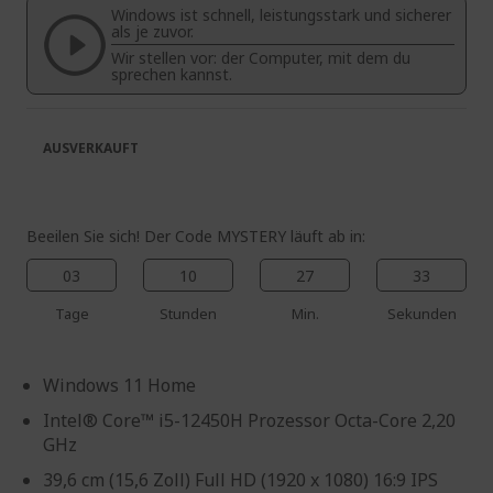
Windows ist schnell, leistungsstark und sicherer
springen
als je zuvor.
Wir stellen vor: der Computer, mit dem du
sprechen kannst.
AUSVERKAUFT
Beeilen Sie sich! Der Code MYSTERY läuft ab in:
03
10
27
32
Tage
Stunden
Min.
Sekunden
Windows 11 Home
Intel® Core™ i5-12450H Prozessor Octa-Core 2,20
GHz
39,6 cm (15,6 Zoll) Full HD (1920 x 1080) 16:9 IPS