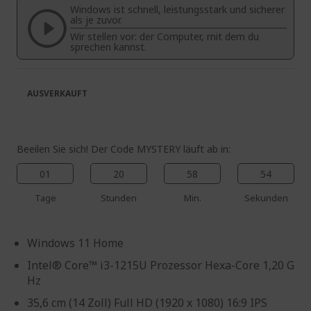
Windows ist schnell, leistungsstark und sicherer
springen
als je zuvor.
Wir stellen vor: der Computer, mit dem du
sprechen kannst.
AUSVERKAUFT
Beeilen Sie sich! Der Code MYSTERY läuft ab in:
01
20
58
54
Tage
Stunden
Min.
Sekunden
Windows 11 Home
Intel® Core™ i3-1215U Prozessor Hexa-Core 1,20 G
Hz
35,6 cm (14 Zoll) Full HD (1920 x 1080) 16:9 IPS