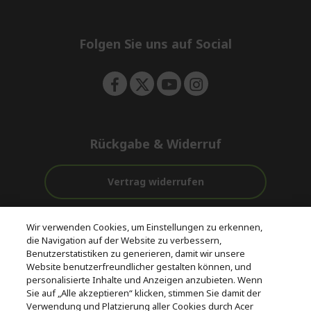
e
d
n
d
e
Folgen Sie uns auf Social
n
Rückgabe & Widerruf
Vertrag widerrufen
Unterstützung
Kostenloser
Wir verwenden Cookies, um Einstellungen zu erkennen,
vor und nach
Zahlung
Versand
die Navigation auf der Website zu verbessern,
dem Kauf
Benutzerstatistiken zu generieren, damit wir unsere
Website benutzerfreundlicher gestalten können, und
© 2026 Acer Inc.
personalisierte Inhalte und Anzeigen anzubieten. Wenn
CPYou BV ist der autorisierte Wiederverkäufer und Händler der
Sie auf „Alle akzeptieren“ klicken, stimmen Sie damit der
Produkte und Dienstleistungen, die in diesem Shop angeboten
Verwendung und Platzierung aller Cookies durch Acer