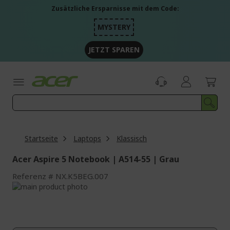
Zum
Zusätzliche Ersparnisse mit dem Code:
Inhalt
springen
MYSTERY
JETZT SPAREN
Startseite
Laptops
Klassisch
Acer Aspire 5 Notebook | A514-55 | Grau
Referenz
NX.K5BEG.007
Zum
Ende
Zum
der
Anfang
Bildgalerie
der
springen
Bildgalerie