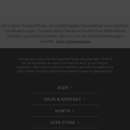
Wir nutzen Trusted Shops als unabhängigen Dienstleister zum Sammeln
von Bewertungen. Trusted Shops hat die erforderlichen Maßnahmen
ergriffen, um sicherzustellen, dass es sich um echte Bewertungen
handelt.
Mehr Informationen
* Der genaue Zeitpunkt des Upgrades hängt vom jeweiligen Gerät ab.
Die Verfügbarkeit von Apps und Features kann je nach Region
abweichen. Bestimmte Funktionen erfordern spezielle Hardware (siehe
https://www.microsoft.com/de-de/windows/windows-11-specifications).
ACER
h
i
HILFE & KONTAKT
d
h
d
i
KONTO
e
h
d
n
i
d
ACER STORE
d
h
e
d
i
n