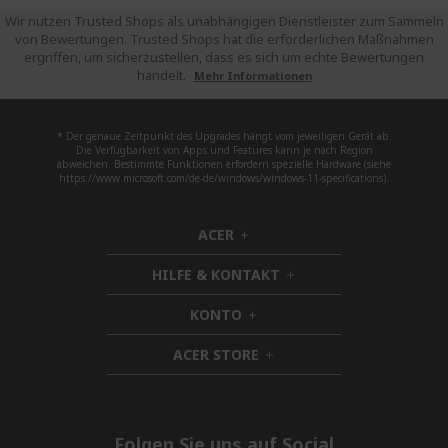
Wir nutzen Trusted Shops als unabhängigen Dienstleister zum Sammeln
von Bewertungen. Trusted Shops hat die erforderlichen Maßnahmen
ergriffen, um sicherzustellen, dass es sich um echte Bewertungen
handelt.
Mehr Informationen
* Der genaue Zeitpunkt des Upgrades hängt vom jeweiligen Gerät ab.
Die Verfügbarkeit von Apps und Features kann je nach Region
abweichen. Bestimmte Funktionen erfordern spezielle Hardware (siehe
https://www.microsoft.com/de-de/windows/windows-11-specifications).
ACER
h
i
HILFE & KONTAKT
d
h
d
i
KONTO
e
h
d
n
i
d
ACER STORE
d
h
e
d
i
n
e
d
n
d
e
Folgen Sie uns auf Social