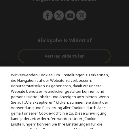
n
Rückgabe & Widerruf
Vertrag widerrufen
Unterstützung
Kostenloser
Wir verwenden Cookies, um Einstellungen zu erkennen,
vor und nach
Zahlung
Versand
die Navigation auf der Website zu verbessern,
dem Kauf
Benutzerstatistiken zu generieren, damit wir unsere
Website benutzerfreundlicher gestalten können, und
© 2026 Acer Inc.
personalisierte Inhalte und Anzeigen anzubieten. Wenn
CPYou BV ist der autorisierte Wiederverkäufer und Händler der
Sie auf „Alle akzeptieren“ klicken, stimmen Sie damit der
Produkte und Dienstleistungen, die in diesem Shop angeboten
Verwendung und Platzierung aller Cookies durch Acer
werden.
gemäß unserer Cookie-Richtlinie zu. Diese Einwilligung
kann jederzeit widerrufen werden. Unter „Cookie-
Einstellungen“ können Sie Ihre Einstellungen für die