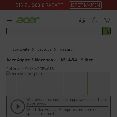
Zum
BIS ZU
500 €
RABATT
JETZT KAUFEN
Inhalt
springen
Startseite
Laptops
Klassisch
Acer Aspire 5 Notebook | A514-54 | Silber
Referenz
NX.A2CEV.013
Zum
Ende
Zum
der
Anfang
Bildgalerie
der
springen
Bildgalerie
Windows ist schnell, leistungsstark und sicherer
springen
als je zuvor.
Wir stellen vor: der Computer, mit dem du
sprechen kannst.