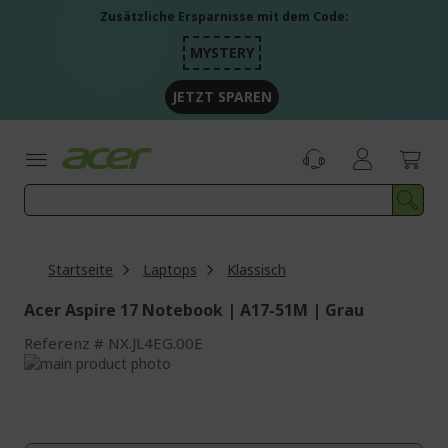
Zum
Zusätzliche Ersparnisse mit dem Code:
Inhalt
springen
MYSTERY
JETZT SPAREN
Startseite
Laptops
Klassisch
Acer Aspire 17 Notebook | A17-51M | Grau
Referenz
NX.JL4EG.00E
Zum
Ende
Zum
der
Anfang
Bildgalerie
der
springen
Bildgalerie