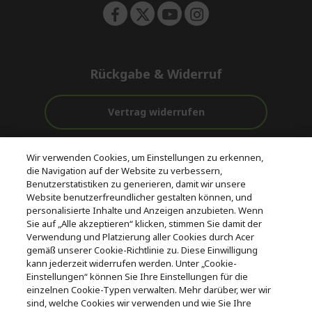
Rückgabe & Widerruf
Vertrag widerrufen
Unterstützung
Kostenloser
Wir verwenden Cookies, um Einstellungen zu erkennen,
vor und nach
Zahlung
Versand
die Navigation auf der Website zu verbessern,
dem Kauf
Benutzerstatistiken zu generieren, damit wir unsere
Website benutzerfreundlicher gestalten können, und
© 2026 Acer Inc.
personalisierte Inhalte und Anzeigen anzubieten. Wenn
CPYou BV ist der autorisierte Wiederverkäufer und Händler der
Sie auf „Alle akzeptieren“ klicken, stimmen Sie damit der
Produkte und Dienstleistungen, die in diesem Shop angeboten
Verwendung und Platzierung aller Cookies durch Acer
werden.
gemäß unserer Cookie-Richtlinie zu. Diese Einwilligung
kann jederzeit widerrufen werden. Unter „Cookie-
Einstellungen“ können Sie Ihre Einstellungen für die
einzelnen Cookie-Typen verwalten. Mehr darüber, wer wir
sind, welche Cookies wir verwenden und wie Sie Ihre