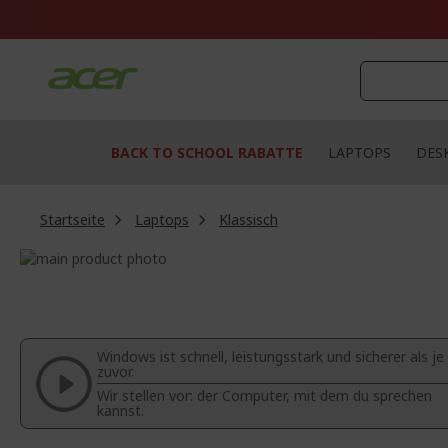
Zum
Inhalt
springen
BACK TO SCHOOL RABATTE
LAPTOPS
DES
Startseite
Laptops
Klassisch
Zum
Ende
Zum
der
Anfang
Bildgalerie
der
springen
Bildgalerie
Windows ist schnell, leistungsstark und sicherer als je
springen
zuvor.
Wir stellen vor: der Computer, mit dem du sprechen
kannst.