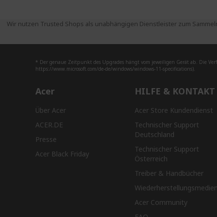
Wir nutzen Trusted Shops als unabhängigen Dienstleister zum Sammeln
* Der genaue Zeitpunkt des Upgrades hängt vom jeweiligen Gerät ab. Die Ver
https://www.microsoft.com/de-de/windows/windows-11-specifications).
Acer
HILFE & KONTAKT
Über Acer
Acer Store Kundendienst
ACER.DE
Technischer Support
Deutschland
Presse
Technischer Support
Acer Black Friday
Österreich
Treiber & Handbücher
Wiederherstellungsmedie
Acer Community
FAQ