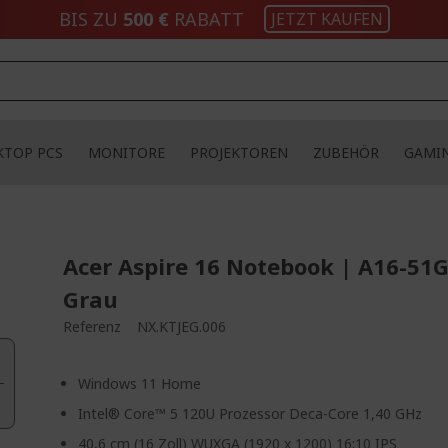
BIS ZU
500 €
RABATT
JETZT KAUFEN
KTOP PCS
MONITORE
PROJEKTOREN
ZUBEHÖR
GAMI
Acer Aspire 16 Notebook | A16-51
Grau
Referenz
NX.KTJEG.006
Windows 11 Home
Intel® Core™ 5 120U Prozessor Deca-Core 1,40 GHz
40,6 cm (16 Zoll) WUXGA (1920 x 1200) 16:10 IPS