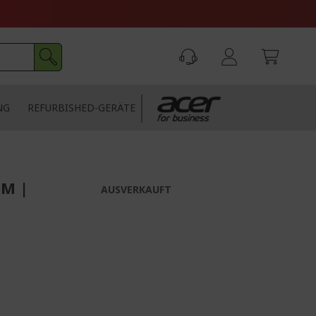
NG
REFURBISHED-GERÄTE
GM |
AUSVERKAUFT