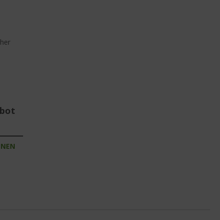
her
ebot
INEN