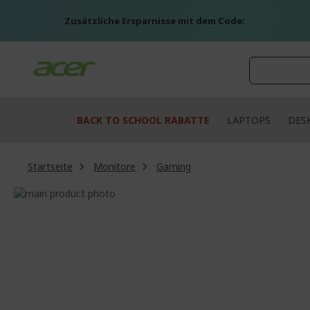
Zum
Inhalt
Zusätzliche Ersparnisse mit dem Code:
springen
BACK TO SCHOOL RABATTE
LAPTOPS
DES
Startseite
Monitore
Gaming
Zum
Ende
Zum
der
Anfang
Bildgalerie
der
springen
Bildgalerie
springen