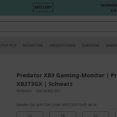
Verbleib
MYSTERY
2 D
KTOP PCS
MONITORE
PROJEKTOREN
ZUBEHÖR
GAMI
Predator XB3 Gaming-Monitor | P
XB273GX | Schwarz
Referenz
UM.HX3EE.X07
Beeilen Sie sich! Der Code MYSTERY läuft ab in:
02
18
31