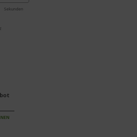
Sekunden
z
ebot
INEN