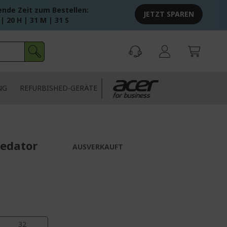
ende Zeit zum Bestellen:
JETZT SPAREN
 | 20 H | 31 M | 30 S
NG
REFURBISHED-GERÄTE
redator
AUSVERKAUFT
30