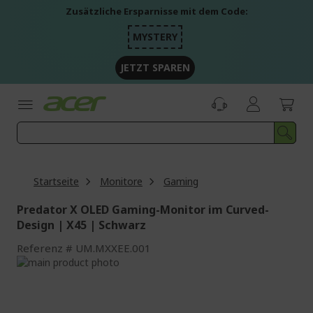
Zum
Zusätzliche Ersparnisse mit dem Code:
Inhalt
springen
MYSTERY
JETZT SPAREN
Startseite
Monitore
Gaming
Predator X OLED Gaming-Monitor im Curved-
Design | X45 | Schwarz
Referenz
UM.MXXEE.001
Zum
Ende
Zum
der
Anfang
Bildgalerie
der