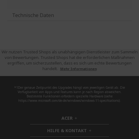
Technische Daten
Wir nutzen Trusted Shops als unabhängigen Dienstleister zum Sammeln
von Bewertungen. Trusted Shops hat die erforderlichen Maßnahmen
ergriffen, um sicherzustellen, dass es sich um echte Bewertungen
handelt.
Mehr Informationen
*1Der genaue Zeitpunkt des Upgrades hängt vom jeweiligen Gerät ab. Die
Verfügbarkeit von Apps und Features kann je nach Region abweichen.
Bestimmte Funktionen erfordern spezielle Hardware (siehe
https://www.microsoft.com/de-de/windows/windows-11-specifications).
ACER
h
i
HILFE & KONTAKT
d
h
d
i