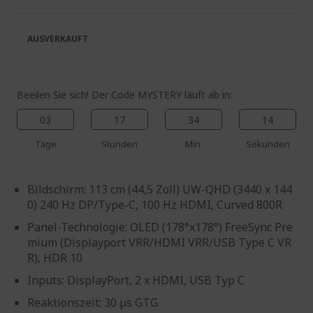
springen
Bildgalerie
springen
AUSVERKAUFT
Beeilen Sie sich! Der Code MYSTERY läuft ab in:
03
17
34
13
Tage
Stunden
Min.
Sekunden
Bildschirm: 113 cm (44,5 Zoll) UW-QHD (3440 x 144
0) 240 Hz DP/Type-C, 100 Hz HDMI, Curved 800R
Panel-Technologie: OLED (178°x178°) FreeSync Pre
mium (Displayport VRR/HDMI VRR/USB Type C VR
R), HDR 10
Inputs: DisplayPort, 2 x HDMI, USB Typ C
Reaktionszeit: 30 µs GTG