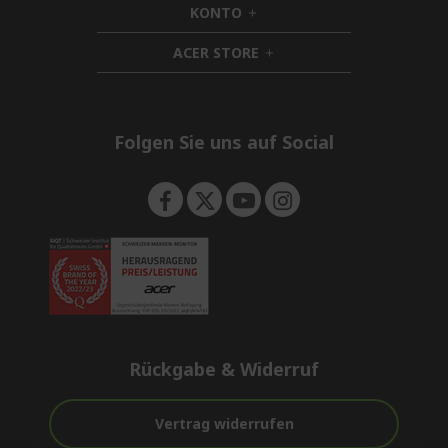
KONTO
e
h
d
n
i
d
ACER STORE
d
h
e
d
i
n
e
d
n
d
e
Folgen Sie uns auf Social
n
Rückgabe & Widerruf
Vertrag widerrufen