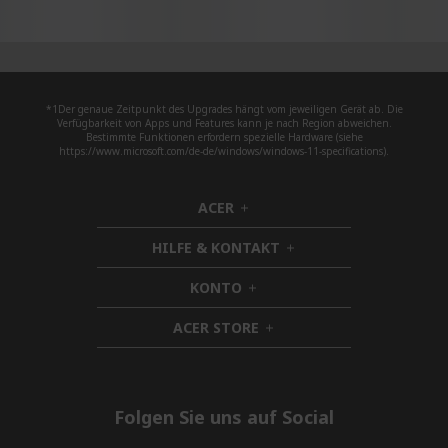
*1Der genaue Zeitpunkt des Upgrades hängt vom jeweiligen Gerät ab. Die
Verfügbarkeit von Apps und Features kann je nach Region abweichen.
Bestimmte Funktionen erfordern spezielle Hardware (siehe
https://www.microsoft.com/de-de/windows/windows-11-specifications).
ACER
h
i
HILFE & KONTAKT
d
h
d
i
KONTO
e
h
d
n
i
d
ACER STORE
d
h
e
d
i
n
e
d
n
d
e
Folgen Sie uns auf Social
n