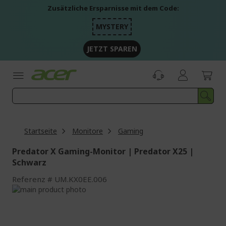
Zum
Zusätzliche Ersparnisse mit dem Code:
Inhalt
springen
MYSTERY
JETZT SPAREN
Startseite
Monitore
Gaming
Predator X Gaming-Monitor | Predator X25 |
Schwarz
Referenz
UM.KX0EE.006
Zum
Ende
Zum
der
Anfang
Bildgalerie
der