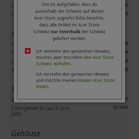
Uns ist aufgefallen, dass du
Lautsprecher
Ja
ausserhalb ​der Schweiz auf diesen
Output Power
2 W
Acer Store zugreifst.​Bitte beachte,
dass alle Artikel im Acer Store
Schweiz
nur innerhalb
der Schweiz
Schnittstellen / Anschlüsse
geliefert werden.
HDMI
Ja
Ich verstehe den genannten Hinweis,
USB
Ja
möchte aber trotzdem
den Acer Store
DisplayPort
Ja
Schweiz aufrufen.
Kopfhörer
Ja
Ich verstehe den genannten Hinweis
und möchte meinen
lokalen Acer Store
finden.
Stromversorgung
Energieeffizienzklasse
G
Energieverbrauch pro
25 kWh
Jahr
Gehäuse