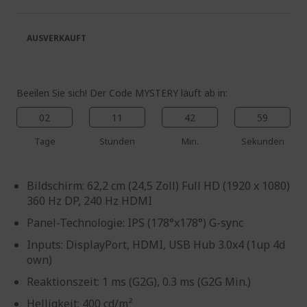
springen
Bildgalerie
springen
AUSVERKAUFT
Beeilen Sie sich! Der Code MYSTERY läuft ab in:
02
11
42
59
Tage
Stunden
Min.
Sekunden
Bildschirm: 62,2 cm (24,5 Zoll) Full HD (1920 x 1080)
360 Hz DP, 240 Hz HDMI
Panel-Technologie: IPS (178°x178°) G-sync
Inputs: DisplayPort, HDMI, USB Hub 3.0x4 (1up 4d
own)
Reaktionszeit: 1 ms (G2G), 0.3 ms (G2G Min.)
Helligkeit: 400 cd/m²