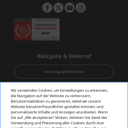
Rückgabe & Widerruf
Vertrag widerrufen
Unterstützung
Kostenloser
Sichere
Wir verwenden Cookies, um Einstellungen zu erkennen,
vor und nach
Versand
Zahlungsoptionen
die Navigation auf der Website zu verbessern,
dem Kauf
Benutzerstatistiken zu generieren, damit wir unsere
Website benutzerfreundlicher gestalten können, und
© 2026 Acer Inc.
personalisierte Inhalte und Anzeigen anzubieten. Wenn
CPYou BV ist der autorisierte Wiederverkäufer und Händler der
Sie auf „Alle akzeptieren“ klicken, stimmen Sie damit der
Produkte und Dienstleistungen, die in diesem Shop angeboten
Verwendung und Platzierung aller Cookies durch Acer
werden.