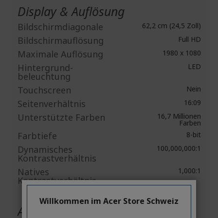
Display & Auflösung
Bildschirmdiagonale
62,2 cm (24,5 Zoll)
Bildschirmauflösung
Full HD
Maximale Auflösung
1980 x 1080
Hintergrund-
LED
beleuchtung
Touchscreen
Nein
Seitenverhältnis
16:09
Unterstützte Farben
16,7 Millionen
Farben
Farbtiefe
8-bit
Dynamisches
100,000,000:1
Kontrastverhältnis
Natives
1,000:1
Kontrastverhältnis
Willkommen im Acer Store Schweiz
Audio