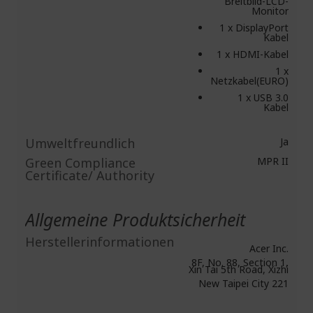
Breitbild-LCD-
Monitor
1 x DisplayPort
Kabel
1 x HDMI-Kabel
1 x
Netzkabel(EURO)
1 x USB 3.0
Kabel
Umweltfreundlich
Ja
Green Compliance
MPR II
Certificate/ Authority
Allgemeine Produktsicherheit
Herstellerinformationen
Acer Inc.
8F, No. 88, Section 1,
Xin Tai 5th Road, Xizhi
New Taipei City 221