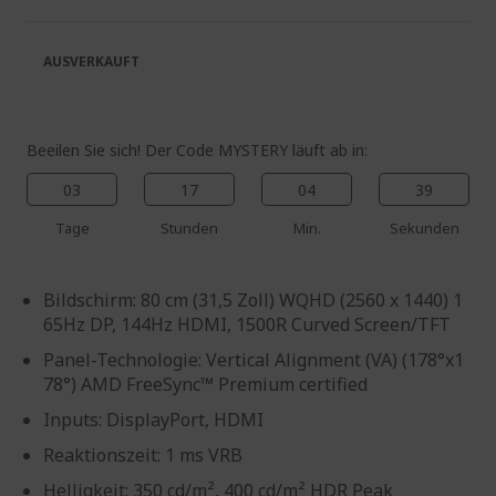
springen
Bildgalerie
springen
AUSVERKAUFT
Beeilen Sie sich! Der Code MYSTERY läuft ab in:
03
17
04
38
Tage
Stunden
Min.
Sekunden
Bildschirm: 80 cm (31,5 Zoll) WQHD (2560 x 1440) 1
65Hz DP, 144Hz HDMI, 1500R Curved Screen/TFT
Panel-Technologie: Vertical Alignment (VA) (178°x1
78°) AMD FreeSync™ Premium certified
Inputs: DisplayPort, HDMI
Reaktionszeit: 1 ms VRB
Helligkeit: 350 cd/m², 400 cd/m² HDR Peak