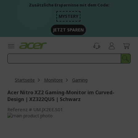
Zum
Zusätzliche Ersparnisse mit dem Code:
Inhalt
springen
MYSTERY
JETZT SPAREN
Startseite
Monitore
Gaming
Acer Nitro XZ2 Gaming-Monitor im Curved-
Design | XZ322QUS | Schwarz
Referenz
UM.JX2EE.S01
Zum
Ende
Zum
der
Anfang
Bildgalerie
der