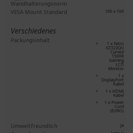
Wandhalterungsnorm
VESA Mount Standard
100 x 100
Verschiedenes
Packungsinhalt
1 x Nitro
XZ322QU
Curved
1500R
Gaming
LCD
Monitor
1 x
DisplayPort
Kabel
1 x HDMI
Kabel
1 x Power
Cord
(EURO)
Umweltfreundlich
Ja