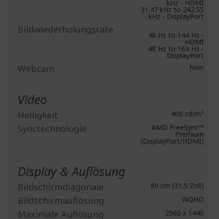
kHz - HDMI
31.47 kHz to 242.55
kHz - DisplayPort
Bildwiederholungsrate
48 Hz to 144 Hz -
HDMI
48 Hz to 165 Hz -
DisplayPort
Webcam
Nein
Video
Helligkeit
400 cd/m²
Synctechnologie
AMD FreeSync™
Premium
(DisplayPort/HDMI)
Display & Auflösung
Bildschirmdiagonale
80 cm (31,5 Zoll)
Bildschirmauflösung
WQHD
Maximale Auflösung
2560 x 1440