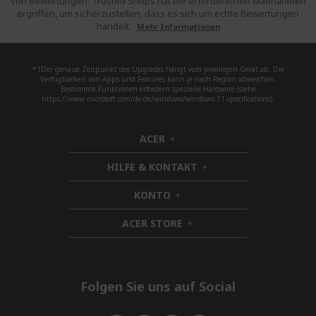
von Bewertungen. Trusted Shops hat die erforderlichen Maßnahmen
ergriffen, um sicherzustellen, dass es sich um echte Bewertungen
handelt.
Mehr Informationen
*1Der genaue Zeitpunkt des Upgrades hängt vom jeweiligen Gerät ab. Die
Verfügbarkeit von Apps und Features kann je nach Region abweichen.
Bestimmte Funktionen erfordern spezielle Hardware (siehe
https://www.microsoft.com/de-de/windows/windows-11-specifications).
ACER
h
i
HILFE & KONTAKT
d
h
d
i
KONTO
e
h
d
n
i
d
ACER STORE
d
h
e
d
i
n
e
d
n
d
e
Folgen Sie uns auf Social
n