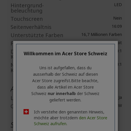
Hintergrund-
LED
beleuchtung
Touchscreen
Nein
Seitenverhältnis
16:09
Unterstützte Farben
16,7 Millionen Farben
Farbtiefe
8-bit
Dynamisches
100,000,000:1
Willkommen im Acer Store Schweiz
Kontrastverhältnis
Natives
1,000:1
Uns ist aufgefallen, dass du
Kontrastverhältnis
ausserhalb ​der Schweiz auf diesen
Acer Store zugreifst.​Bitte beachte,
Audio
dass alle Artikel im Acer Store
Schweiz
nur innerhalb
der Schweiz
Lautsprecher
Ja
geliefert werden.
Output Power
3 W
Ich verstehe den genannten Hinweis,
möchte aber trotzdem
den Acer Store
Schnittstellen / Anschlüsse
Schweiz aufrufen.