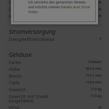
HDMI
Ja
Ich verstehe den genannten Hinweis
und möchte meinen
lokalen Acer Store
DisplayPort
Ja
finden.
Kopfhörer
Ja
Stromversorgung
Energieeffizienzklasse
F
Gehäuse
Farbe
Schwarz
Höhe
421.6 mm
Breite
715.1 mm
Tiefe
116.9 mm
Gewicht
7.10 kg
Gewicht mit Stand
7.10 kg
(ungefähre)
VESA-
Ja