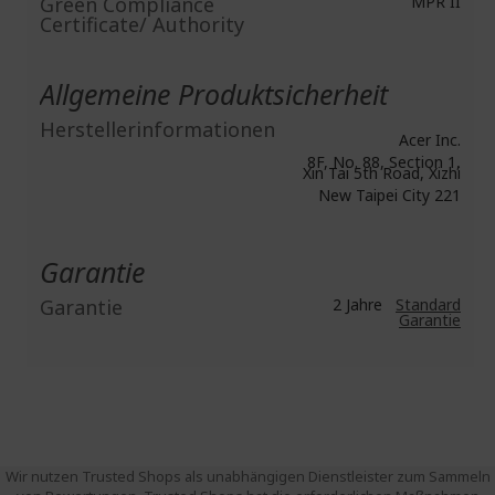
Green Compliance
MPR II
Certificate/ Authority
Allgemeine Produktsicherheit
Herstellerinformationen
Acer Inc.
8F, No. 88, Section 1,
Xin Tai 5th Road, Xizhi
New Taipei City 221
Garantie
Garantie
2 Jahre
Standard
Garantie
Wir nutzen Trusted Shops als unabhängigen Dienstleister zum Sammeln