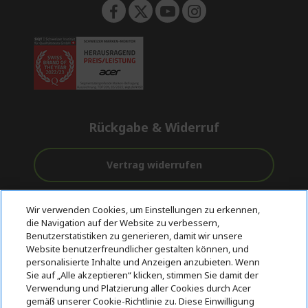
Rückgabe & Widerruf
Vertrag widerrufen
Unterstützung
Kostenloser
Sichere
Wir verwenden Cookies, um Einstellungen zu erkennen,
vor und nach
Versand
Zahlungsoptionen
die Navigation auf der Website zu verbessern,
dem Kauf
Benutzerstatistiken zu generieren, damit wir unsere
Website benutzerfreundlicher gestalten können, und
© 2026 Acer Inc.
personalisierte Inhalte und Anzeigen anzubieten. Wenn
CPYou BV ist der autorisierte Wiederverkäufer und Händler der
Sie auf „Alle akzeptieren“ klicken, stimmen Sie damit der
Produkte und Dienstleistungen, die in diesem Shop angeboten
Verwendung und Platzierung aller Cookies durch Acer
werden.
gemäß unserer Cookie-Richtlinie zu. Diese Einwilligung