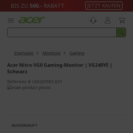
Zum
BIS ZU
500.-
RABATT
JETZT KAUFEN
Inhalt
springen
Startseite
Monitore
Gaming
Acer Nitro VG0 Gaming-Monitor | VG240YE |
Schwarz
Referenz
UM.QV0EE.E01
Zum
Ende
Zum
der
Anfang
Bildgalerie
der
springen
Bildgalerie
springen
AUSVERKAUFT