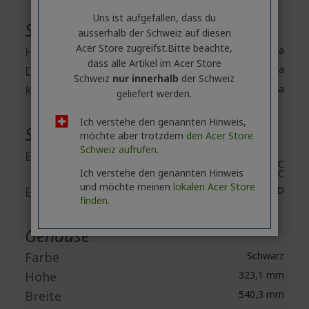
Uns ist aufgefallen, dass du
Schnittstellen / Anschlüsse
ausserhalb ​der Schweiz auf diesen
Acer Store zugreifst.​Bitte beachte,
HDMI
Ja
dass alle Artikel im Acer Store
DisplayPort
Ja
Schweiz
nur innerhalb
der Schweiz
Kopfhörer
Ja
geliefert werden.
Ich verstehe den genannten Hinweis,
Stromversorgung
möchte aber trotzdem
den Acer Store
Schweiz aufrufen.
Eingangsspannung
120 V AC
Ich verstehe den genannten Hinweis
230 V AC
und möchte meinen
lokalen Acer Store
Energieeffizienzklasse
D
finden.
Gehäuse
Farbe
Schwarz
Höhe
323,1 mm
Breite
540,3 mm