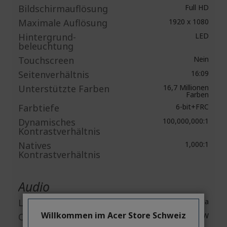
Bildschirmauflösung
Full HD
Maximale Auflösung
1920 x 1080
Hintergrund-
LED
beleuchtung
Touchscreen
Nein
Seitenverhältnis
16:09
Unterstützte Farben
16,7 Millionen
Farben
Farbtiefe
6-bit+FRC
Dynamisches
100,000,000:1
Kontrastverhältnis
Natives
1,000:1
Kontrastverhältnis
Audio
Lautsprecher
Ja
Willkommen im Acer Store Schweiz
Output Power
2 W