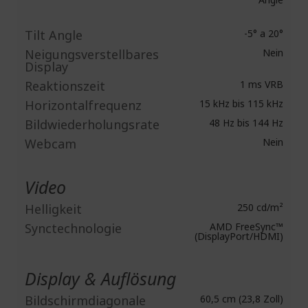
Tilt Angle
-5° a 20°
Neigungsverstellbares
Nein
Display
Reaktionszeit
1 ms VRB
Horizontalfrequenz
15 kHz bis 115 kHz
Bildwiederholungsrate
48 Hz bis 144 Hz
Webcam
Nein
Video
Helligkeit
250 cd/m²
Synctechnologie
AMD FreeSync™
(DisplayPort/HDMI)
Display & Auflösung
Bildschirmdiagonale
60,5 cm (23,8 Zoll)