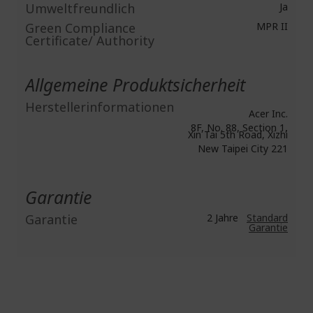
Umweltfreundlich
Ja
Green Compliance
MPR II
Certificate/ Authority
Allgemeine Produktsicherheit
Herstellerinformationen
Acer Inc.
8F, No. 88, Section 1,
Xin Tai 5th Road, Xizhi
New Taipei City 221
Garantie
Garantie
2 Jahre
Standard
Garantie