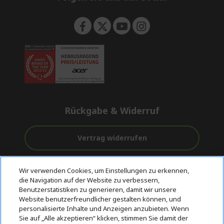
n
Rückgabe & Widerruf
Vertrag widerrufen
Unterstützung
Kostenloser
Sichere
Wir verwenden Cookies, um Einstellungen zu erkennen,
vor und nach
Versand
Zahlungsoptionen
die Navigation auf der Website zu verbessern,
dem Kauf
Benutzerstatistiken zu generieren, damit wir unsere
Website benutzerfreundlicher gestalten können, und
© 2026 Acer Inc.
personalisierte Inhalte und Anzeigen anzubieten. Wenn
CPYou BV ist der autorisierte Wiederverkäufer und Händler der
Sie auf „Alle akzeptieren“ klicken, stimmen Sie damit der