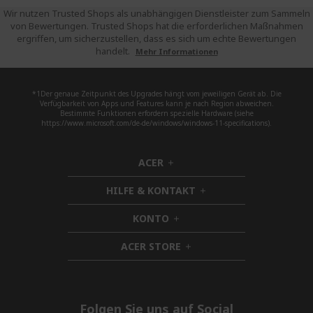
Wir nutzen Trusted Shops als unabhängigen Dienstleister zum Sammeln
von Bewertungen. Trusted Shops hat die erforderlichen Maßnahmen
ergriffen, um sicherzustellen, dass es sich um echte Bewertungen
handelt.
Mehr Informationen
*1Der genaue Zeitpunkt des Upgrades hängt vom jeweiligen Gerät ab. Die
Verfügbarkeit von Apps und Features kann je nach Region abweichen.
Bestimmte Funktionen erfordern spezielle Hardware (siehe
https://www.microsoft.com/de-de/windows/windows-11-specifications).
ACER
h
i
HILFE & KONTAKT
d
h
d
i
KONTO
e
h
d
n
i
d
ACER STORE
d
h
e
d
i
n
e
d
n
d
e
Folgen Sie uns auf Social