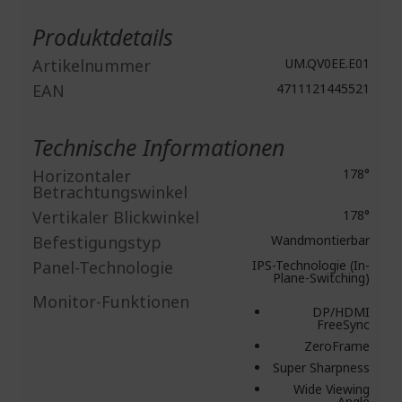
Weitere
Informationen
Produktdetails
Artikelnummer
UM.QV0EE.E01
EAN
4711121445521
Technische Informationen
Horizontaler
178°
Betrachtungswinkel
Vertikaler Blickwinkel
178°
Befestigungstyp
Wandmontierbar
Panel-Technologie
IPS-Technologie (In-
Plane-Switching)
Monitor-Funktionen
DP/HDMI
FreeSync
ZeroFrame
Super Sharpness
Wide Viewing
Angle