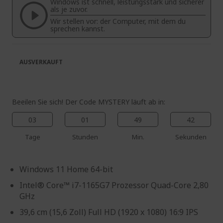
Windows ist schnell, leistungsstark und sicherer
springen
als je zuvor.
Wir stellen vor: der Computer, mit dem du
sprechen kannst.
AUSVERKAUFT
Beeilen Sie sich! Der Code MYSTERY läuft ab in:
03
01
49
42
Tage
Stunden
Min.
Sekunden
Windows 11 Home 64-bit
Intel® Core™ i7-1165G7 Prozessor Quad-Core 2,80
GHz
39,6 cm (15,6 Zoll) Full HD (1920 x 1080) 16:9 IPS