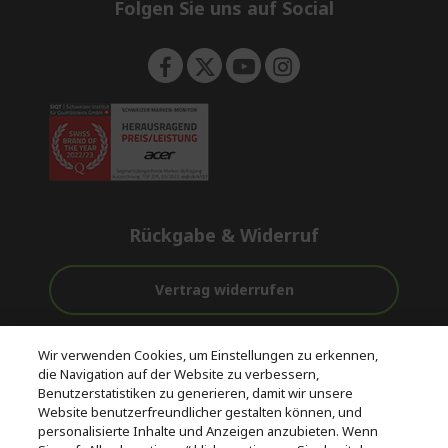
e
Folgen Sie uns auf Social
n
Rückgabe & Widerruf
Vertrag widerrufen
Unterstützung
Kostenloser
Sichere
Wir verwenden Cookies, um Einstellungen zu erkennen,
vor und nach
Versand
Zahlungsoptionen
die Navigation auf der Website zu verbessern,
dem Kauf
Benutzerstatistiken zu generieren, damit wir unsere
Website benutzerfreundlicher gestalten können, und
© 2026 Acer Inc.
personalisierte Inhalte und Anzeigen anzubieten. Wenn