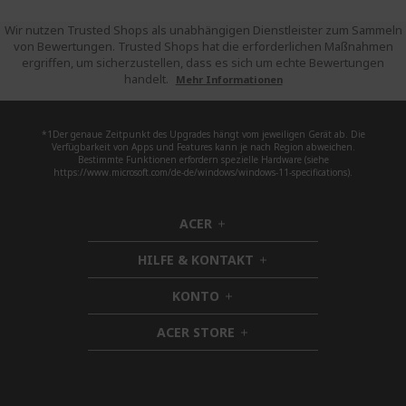
Wir nutzen Trusted Shops als unabhängigen Dienstleister zum Sammeln
von Bewertungen. Trusted Shops hat die erforderlichen Maßnahmen
ergriffen, um sicherzustellen, dass es sich um echte Bewertungen
handelt.
Mehr Informationen
*1Der genaue Zeitpunkt des Upgrades hängt vom jeweiligen Gerät ab. Die
Verfügbarkeit von Apps und Features kann je nach Region abweichen.
Bestimmte Funktionen erfordern spezielle Hardware (siehe
https://www.microsoft.com/de-de/windows/windows-11-specifications).
ACER
h
i
HILFE & KONTAKT
d
h
d
i
KONTO
e
h
d
n
i
d
ACER STORE
d
h
e
d
i
n
e
d
n
d