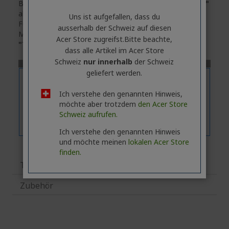
Bitte beachten Sie, dass die Registerkarte
"Funktionen"
allgemeine Informationen über die Produktserie enthält.
Uns ist aufgefallen, dass du
Für die genauen technischen Daten des ausgewählten
ausserhalb ​der Schweiz auf diesen
Modells
klicken
Sie bitte auf die Registerkarte
Acer Store zugreifst.​Bitte beachte,
"Technische Daten"
.
dass alle Artikel im Acer Store
Schweiz
nur innerhalb
der Schweiz
geliefert werden.
Ich verstehe den genannten Hinweis,
möchte aber trotzdem
den Acer Store
Schweiz aufrufen.
Ich verstehe den genannten Hinweis
und möchte meinen
lokalen Acer Store
finden.
Technische Daten
Zubehör