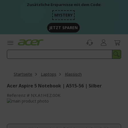
Zum
Zusätzliche Ersparnisse mit dem Code:
Inhalt
springen
MYSTERY
JETZT SPAREN
Startseite
Laptops
Klassisch
Acer Aspire 5 Notebook | A515-56 | Silber
Referenz
NX.A1HEZ.00K
Zum
Ende
Zum
der
Anfang
Bildgalerie
der
springen
Bildgalerie