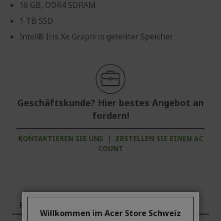
16 GB, DDR4 SDRAM
1 TB SSD
Intel® Iris Xe Graphics geteilter Speicher
Geschäftskunde? Hier bestes Angebot an
fordern!
KONTAKTIEREN SIE UNS
|
ERSTELLEN SIE EINEN AC
COUNT
Funktionen
Willkommen im Acer Store Schweiz