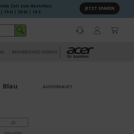
ende Zeit zum Bestellen:
JETZT SPAREN
 | 19 H | 39 M | 19 S
NG
REFURBISHED-GERÄTE
| Blau
AUSVERKAUFT
19
Sekunden