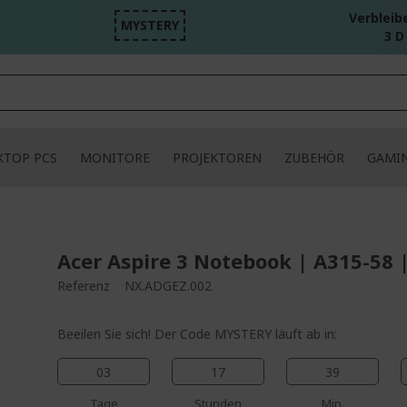
Verbleib
MYSTERY
3 D
KTOP PCS
MONITORE
PROJEKTOREN
ZUBEHÖR
GAMI
Acer Aspire 3 Notebook | A315-58 
Referenz
NX.ADGEZ.002
Beeilen Sie sich! Der Code MYSTERY läuft ab in:
03
17
39
Tage
Stunden
Min.