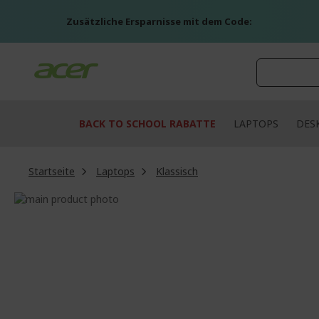
Zum
Inhalt
Zusätzliche Ersparnisse mit dem Code:
springen
BACK TO SCHOOL RABATTE
LAPTOPS
DES
Startseite
Laptops
Klassisch
Zum
Ende
Zum
der
Anfang
Bildgalerie
der
springen
Bildgalerie
springen