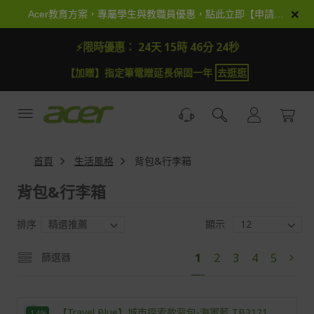
跳
×
Acer教育方案，專屬學生與教職員優惠，點此立即【申請加入】
到
內
⚡限時優惠：
24天 15時 46分 23秒
容
【加贈】指定筆電贈延長保固一年
去逛逛
首頁
生活風格
背包&行李箱
背包&行李箱
排序
顯示
頁
您
頁
頁
頁
頁
篩選器
1
2
3
4
5
頁
下
面
目
面
面
面
面
面
一
前
步
正
-14%