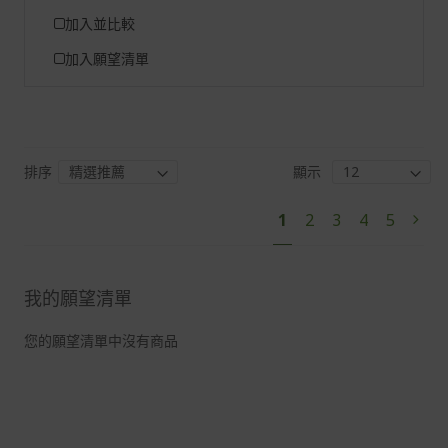
加入並比較
加入願望清單
排序
顯示
頁
您
頁
頁
頁
頁
1
2
3
4
5
頁
下
面
目
面
面
面
面
面
一
前
步
正
我的願望清單
閱
讀
您的願望清單中沒有商品