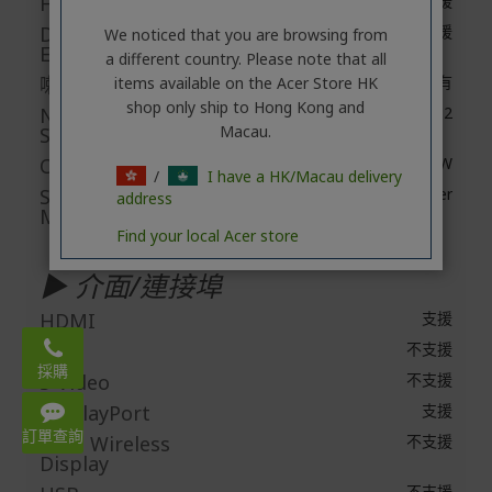
HD Audio
支援
Dolby Audio
不支援
We noticed that you are browsing from
Enhancement
a different country. Please note that all
喇叭
有
items available on the Acer Store HK
shop only ship to Hong Kong and
Number of
2
Macau.
Speakers
Output Power
2W
/
I have a HK/Macau delivery
Speaker Output
Speaker
address
Mode
Find your local Acer store
▶ 介面/連接埠
HDMI
支援
Email:
DVI
不支援
acerstore.hk@acer.com
採購
S-Video
不支援
WhatsApp: 3620 2666
DisplayPort
支援
Mon – Fri 9:00-18:00
訂單查詢
Intel Wireless
不支援
Display
不支援