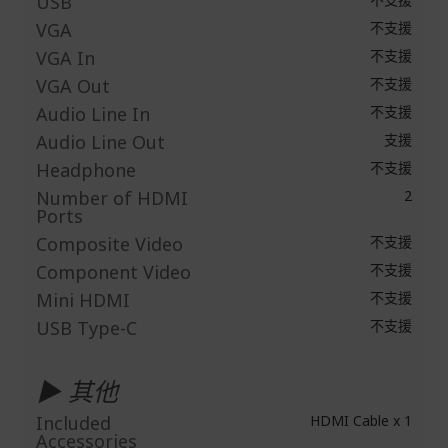
USB
VGA
不支援
VGA In
不支援
VGA Out
不支援
Audio Line In
不支援
Audio Line Out
支援
Headphone
不支援
Number of HDMI
2
Ports
Composite Video
不支援
Component Video
不支援
Mini HDMI
不支援
USB Type-C
不支援
▶ 其他
Included
HDMI Cable x 1
Accessories