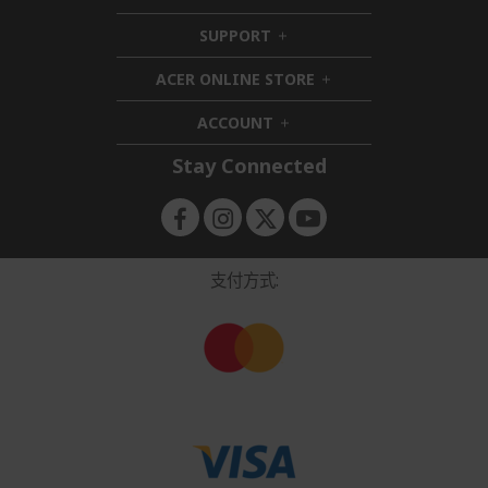
i
SUPPORT
h
d
i
d
ACER ONLINE STORE
d
e
h
d
n
i
ACCOUNT
e
h
d
n
i
d
Stay Connected
d
e
d
n
e
n
支付方式: