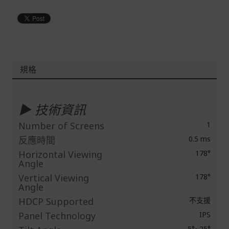
規格
更
多
▶ 技術資訊
資
訊
Number of Screens
1
反應時間
0.5 ms
Horizontal Viewing
178°
Angle
Vertical Viewing
178°
Angle
HDCP Supported
不支援
Panel Technology
IPS
-5°~25°