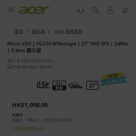
跳
到
內
容
首頁
顯示器
Nitro 型格電競
Nitro VG0 | VG270 W3bmiipx | 27" FHD IPS | 240Hz
| 0.5ms 顯示器
Ref.
UM.HV0CF.302
Skip
to
Skip
the
to
end
the
of
beginning
the
of
images
the
HK$1,098.00
gallery
images
gallery
有庫存
有庫存 ; 下單後 2 - 3 個工作天內送達
可選擇到專門店自取