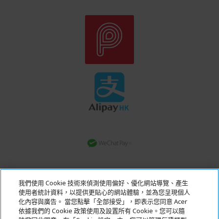
轉數快
我們使用 Cookie 技術來偵測使用偏好、優化網站導覽、產生
銀行轉賬
使用者統計資料，以提供更貼心的網站體驗，並為您呈現個人
化內容與廣告。 當您點擊「全部接受」，即表示您同意 Acer
依據我們的 Cookie 政策使用及設置所有 Cookie。您可以隨