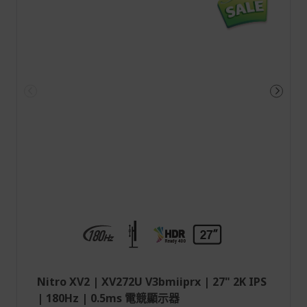
Nitro XV2 | XV272U V3bmiiprx | 27" 2K IPS
| 180Hz | 0.5ms 電競顯示器