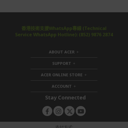
香港技術支援WhatsApp專線 (Technical
Service WhatsApp Hotline): (852) 9876 2874
ABOUT ACER
h
i
SUPPORT
h
d
i
d
ACER ONLINE STORE
d
e
h
d
n
i
ACCOUNT
e
h
d
n
i
d
Stay Connected
d
e
d
n
e
n
支付方式: