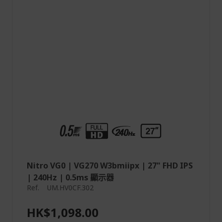
Nitro VG0 | VG270 W3bmiipx | 27" FHD IPS
| 240Hz | 0.5ms 顯示器
Ref.
UM.HV0CF.302
HK$1,098.00