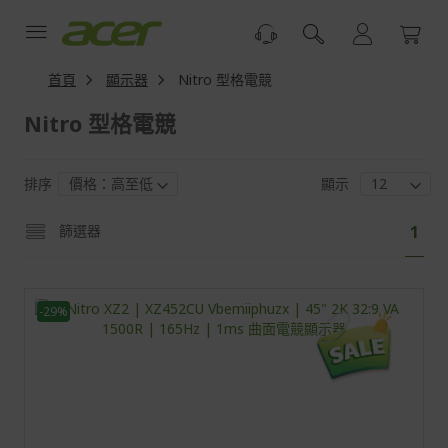
跳
到
內
容
首頁
顯示器
Nitro 型格電競
Nitro 型格電競
排序
顯示
頁
您
篩選器
1
面
目
前
正
-29%
閱
讀