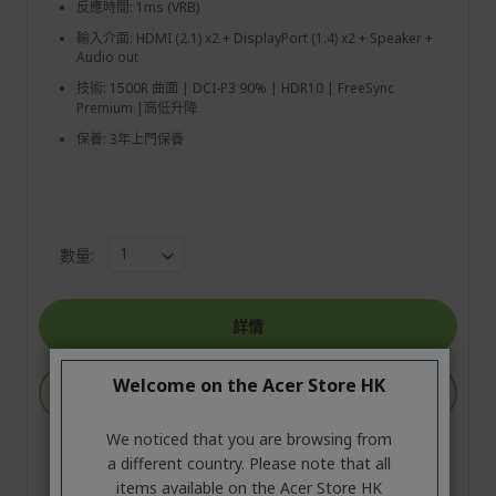
反應時間: 1ms (VRB)
輸入介面: HDMI (2.1) x2 + DisplayPort (1.4) x2 + Speaker +
Audio out
技術: 1500R 曲面 | DCI-P3 90% | HDR10 | FreeSync
Premium |高低升降
保養: 3年上門保養
數量:
詳情
Welcome on the Acer Store HK
加入購物車
We noticed that you are browsing from
加入並比較
a different country. Please note that all
items available on the Acer Store HK
加入願望清單