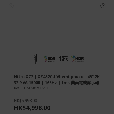
Nitro XZ2 | XZ452CU Vbemiiphuzx | 45" 2K
32:9 VA 1500R | 165Hz | 1ms 曲面電競顯示器
Ref.
UM.MX2CF.V01
HK$6,998.00
HK$4,998.00