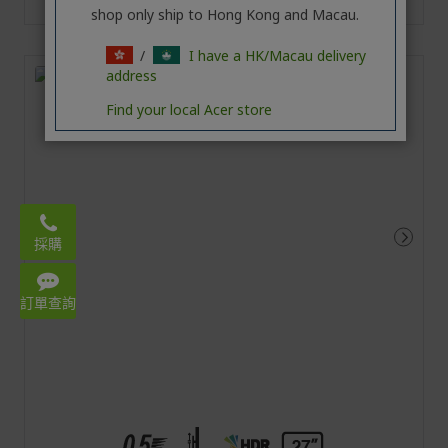
shop only ship to Hong Kong and Macau.
/
I have a HK/Macau delivery
address
Find your local Acer store
Email:
acerstore.hk@acer.com
採購
WhatsApp: 3620 2666
Mon – Fri 9:00-18:00
訂單查詢