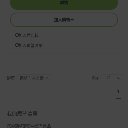
詳情
加入購物車
加入並比較
加入願望清單
排序
顯示
頁
您
1
面
目
前
正
我的願望清單
閱
讀
您的願望清單中沒有商品