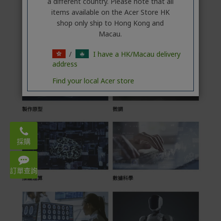
a different country. Please note that all
items available on the Acer Store HK
shop only ship to Hong Kong and
Macau.
/
I have a HK/Macau delivery
address
Find your local Acer store
Email:
acerstore.hk@acer.com
採購
WhatsApp: 3620 2666
Mon – Fri 9:00-18:00
訂單查詢