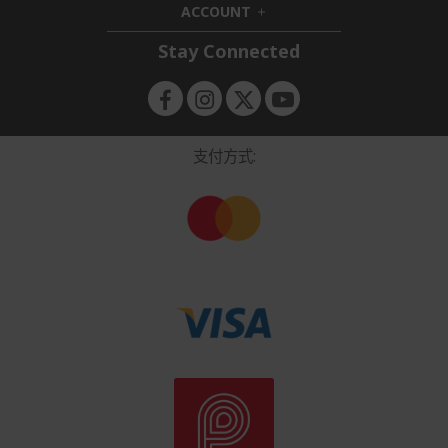
ACCOUNT
e
h
d
n
i
d
Stay Connected
d
e
d
n
e
n
支付方式: