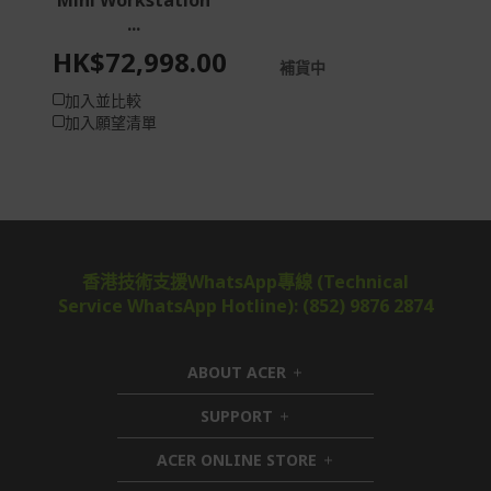
Mini Workstation
...
HK$72,998.00
補貨中
加入並比較
加入願望清單
香港技術支援WhatsApp專線 (Technical
Service WhatsApp Hotline): (852) 9876 2874
ABOUT ACER
h
i
SUPPORT
h
d
i
d
ACER ONLINE STORE
d
e
h
d
n
i