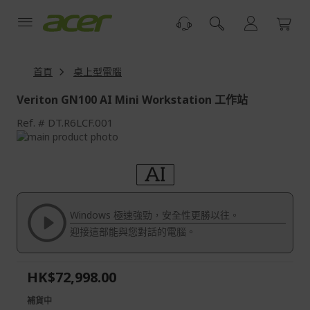
跳
到
內
容
首頁
桌上型電腦
Veriton GN100 AI Mini Workstation 工作站
Ref.
DT.R6LCF.001
Skip
to
Skip
the
to
end
the
of
beginning
the
of
Windows 極速強勁，安全性更勝以往。
images
the
迎接這部能與您對話的電腦。
gallery
images
gallery
HK$72,998.00
補貨中