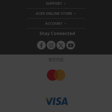
SUPPORT
h
d
i
d
ACER ONLINE STORE
d
e
h
d
n
i
ACCOUNT
e
h
d
n
i
d
Stay Connected
d
e
d
n
e
n
支付方式: