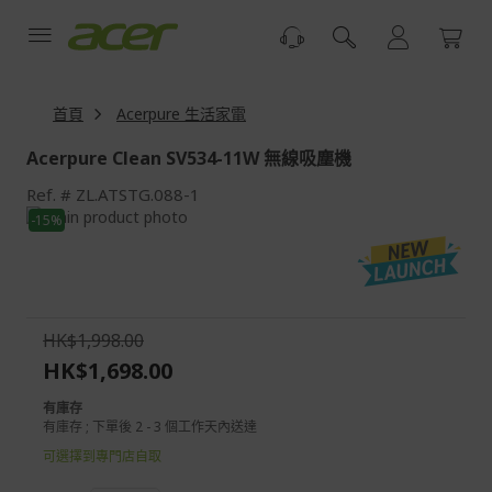
跳
到
內
容
首頁
Acerpure 生活家電
Acerpure Clean SV534-11W 無線吸塵機
Ref.
ZL.ATSTG.088-1
Skip
-15%
to
Skip
the
to
end
the
of
beginning
the
of
HK$1,998.00
images
the
HK$1,698.00
gallery
images
gallery
有庫存
有庫存 ; 下單後 2 - 3 個工作天內送達
可選擇到專門店自取