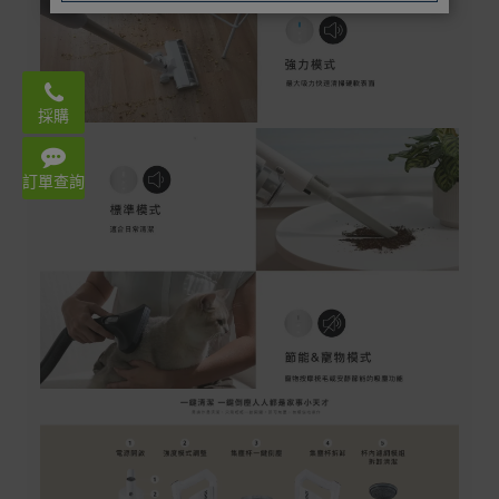
Email:
acerstore.hk@acer.com
採購
WhatsApp: 3620 2666
Mon – Fri 9:00-18:00
訂單查詢