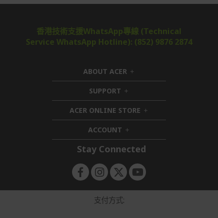
香港技術支援WhatsApp專線 (Technical
Service WhatsApp Hotline): (852) 9876 2874
ABOUT ACER
h
i
SUPPORT
h
d
i
d
ACER ONLINE STORE
d
e
h
d
n
i
ACCOUNT
e
h
d
n
i
d
Stay Connected
d
e
d
n
e
n
支付方式: