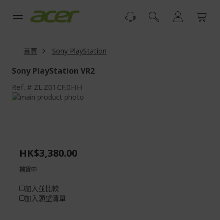
跳
到
內
容
首頁
Sony PlayStation
Sony PlayStation VR2
Ref.
ZL.Z01CF.0HH
Skip
to
Skip
the
to
end
the
of
beginning
the
of
HK$3,380.00
images
the
gallery
images
補貨中
gallery
加入並比較
加入願望清單