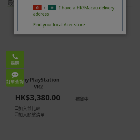
最近瀏覽過的
/
I have a HK/Macau delivery
address
Find your local Acer store
Email:
acerstore.hk@acer.com
採購
WhatsApp: 3620 2666
Sony PlayStation
Mon – Fri 9:00-18:00
訂單查詢
VR2
HK$3,380.00
補貨中
加入並比較
加入願望清單