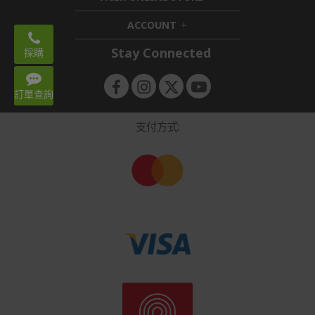
d
n
i
ACCOUNT
e
h
d
Email:
n
i
d
acerstore.hk@acer.com
Stay Connected
採購
d
e
d
n
WhatsApp: 3620 2666
e
Mon – Fri 9:00-18:00
訂單查詢
n
支付方式: