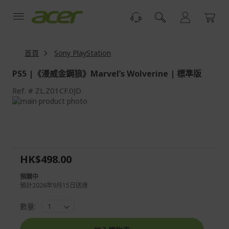
跳
到
內
容
首頁
Sony PlayStation
PS5 |《漫威金鋼狼》Marvel’s Wolverine | 標準版
Ref.
ZL.Z01CF.0JD
Skip
to
Skip
the
to
end
the
of
beginning
the
of
HK$498.00
images
the
gallery
images
預購中
gallery
預計2026年9月15日送達
數量: