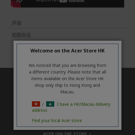
評論
相關商品
Welcome on the Acer Store HK
We noticed that you are browsing from
a different country. Please note that all
items available on the Acer Store HK
香港技術支援WhatsApp專線 (Technical
shop only ship to Hong Kong and
Service WhatsApp Hotline): (852) 9876 2874
Macau.
/
I have a HK/Macau delivery
ABOUT ACER
address
h
i
Find your local Acer store
SUPPORT
h
d
i
d
ACER ONLINE STORE
d
e
h