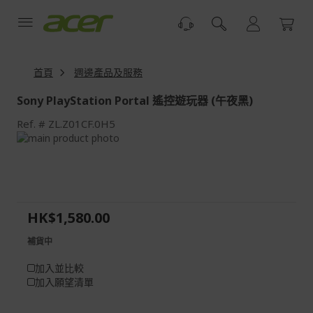
跳
到
內
容
首頁
週邊產品及服務
Sony PlayStation Portal 遙控遊玩器 (午夜黑)
Ref.
ZL.Z01CF.0H5
Skip
to
Skip
the
to
end
the
of
beginning
the
of
HK$1,580.00
images
the
gallery
images
補貨中
gallery
加入並比較
加入願望清單