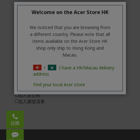
Welcome on the Acer Store HK
We noticed that you are browsing from
a different country. Please note that all
items available on the Acer Store HK
shop only ship to Hong Kong and
Macau.
Sony PlayStation
/
I have a HK/Macau delivery
Portal 遙控遊玩器...
address
HK$1,580.00
Find your local Acer store
補貨中
加入並比較
加入願望清單
Email:
acerstore.hk@acer.com
採購
WhatsApp: 3620 2666
Mon – Fri 9:00-18:00