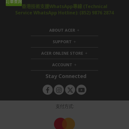
訂單查詢
香港技術支援WhatsApp專線 (Technical
Service WhatsApp Hotline): (852) 9876 2874
ABOUT ACER
h
i
SUPPORT
h
d
i
d
ACER ONLINE STORE
d
e
h
d
n
i
ACCOUNT
e
h
d
n
i
d
Stay Connected
d
e
d
n
e
n
支付方式: