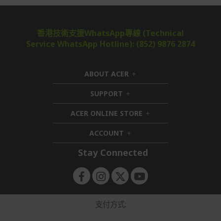
香港技術支援WhatsApp專線 (Technical
Service WhatsApp Hotline): (852) 9876 2874
ABOUT ACER
h
i
SUPPORT
h
d
i
d
ACER ONLINE STORE
d
e
h
d
n
i
ACCOUNT
e
h
d
n
i
d
Stay Connected
d
e
d
n
e
n
支付方式: