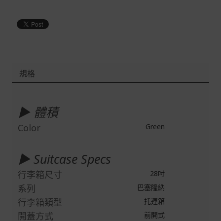
規格
更
多
▶ 體積
資
訊
Color
Green
▶ Suitcase Specs
行李箱尺寸
28吋
系列
巴塞隆納
行李箱類型
托運箱
開蓋方式
前開式