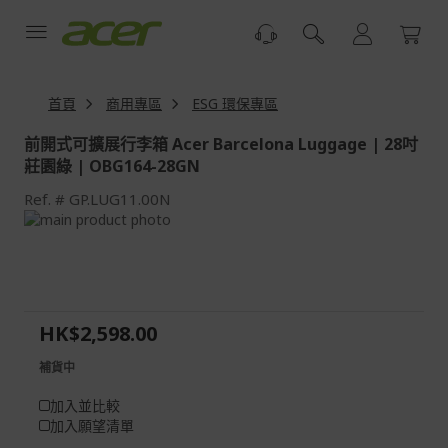
跳
到
內
容
首頁
商用專區
ESG 環保專區
前開式可擴展行李箱 Acer Barcelona Luggage | 28吋
莊園綠 | OBG164-28GN
Ref.
GP.LUG11.00N
Skip
to
Skip
the
to
end
the
of
beginning
the
of
HK$2,598.00
images
the
gallery
images
補貨中
gallery
加入並比較
加入願望清單