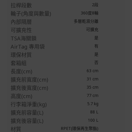
拉桿段數
2段
輪子(角度與數量)
360度8輪
內部隔層
多層乾濕分離
可擴充性
可擴充
TSA海關鎖
是
AirTag 專用袋
有
環保材質
是
套箱組
否
長度(cm)
63 cm
擴充前寬度(cm)
31 cm
擴充後寬度(cm)
35 cm
高度(cm)
77 cm
行李箱淨重(kg)
5.7 kg
擴充前容量(L)
88 L
擴充後容量(L)
100 L
材質
RPET(環保再生聚酯)