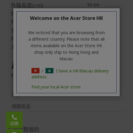
外箱長度(cm)
53 cm
外箱寬度(cm)
31.5 cm
Welcome on the Acer Store HK
外箱高度(cm)
80 cm
含包裝重量(kg)
7.5 kg
We noticed that you are browsing from
材積重(kg)
22.3 kg
a different country. Please note that all
items available on the Acer Store HK
入數
1
shop only ship to Hong Kong and
Macau.
▶ Warranty
/
I have a HK/Macau delivery
Warranty
5 年保養
address
Find your local Acer store
評論
相關商品
Email:
acerstore.hk@acer.com
採購
最近瀏覽過的