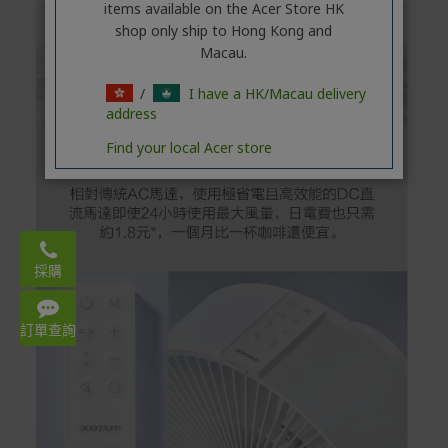
items available on the Acer Store HK
shop only ship to Hong Kong and
Macau.
/
I have a HK/Macau delivery
address
Find your local Acer store
Email:
acerstore.hk@acer.com
採購
WhatsApp: 3620 2666
Mon – Fri 9:00-18:00
訂單查詢