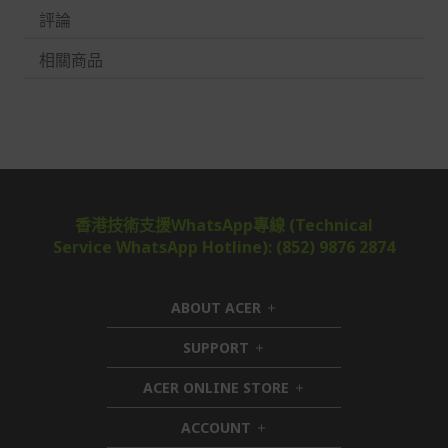
評論
相關商品
香港技術支援WhatsApp專線 (Technical
Service WhatsApp Hotline): (852) 9876 2874
ABOUT ACER
h
i
SUPPORT
h
d
i
d
ACER ONLINE STORE
d
e
h
d
n
i
ACCOUNT
e
h
d