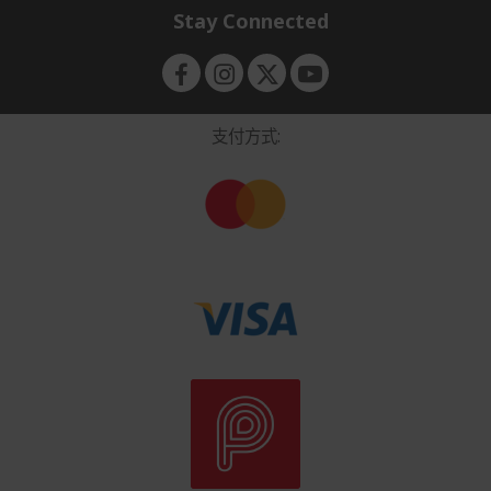
n
i
d
Stay Connected
d
e
d
n
e
n
支付方式: