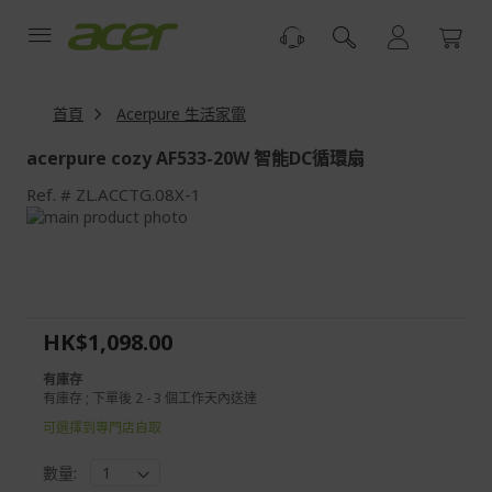
跳
到
內
容
首頁
Acerpure 生活家電
acerpure cozy AF533-20W 智能DC循環扇
Ref.
ZL.ACCTG.08X-1
Skip
to
Skip
the
to
end
the
of
beginning
the
of
HK$1,098.00
images
the
gallery
images
有庫存
gallery
有庫存 ; 下單後 2 - 3 個工作天內送達
可選擇到專門店自取
數量: