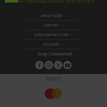
Service WhatsApp Hotline): (852) 9876 2874
ABOUT ACER
h
i
SUPPORT
h
d
i
d
ACER ONLINE STORE
d
e
h
d
n
i
ACCOUNT
e
h
d
n
i
d
Stay Connected
d
e
d
n
e
n
支付方式: