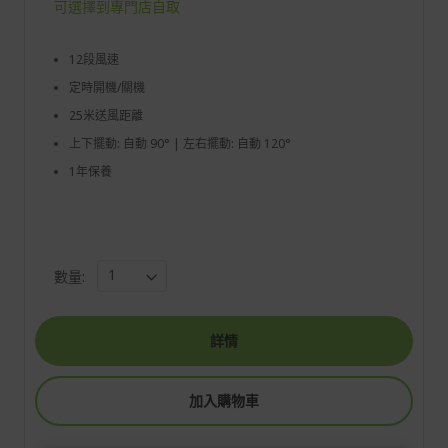
可選擇到專門店自取
12段風速
定時開機/關機
25米送風距離
上下擺動: 自動 90° | 左右擺動: 自動 120°
1年保養
數量:
詳情
加入購物車