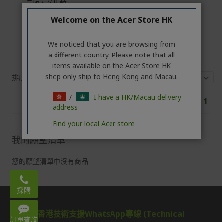
加入並比較
Welcome on the Acer Store HK
加入願望清單
We noticed that you are browsing from
a different country. Please note that all
items available on the Acer Store HK
shop only ship to Hong Kong and Macau.
排序
顯示
頁
/
I have a HK/Macau delivery
您
1
面
address
目
前
Find your local Acer store
正
我的願望清單
閱
讀
您的願望清單中沒有商品
Email:
acerstore.hk@acer.com
採購
WhatsApp: 3620 2666
香港技術支援WhatsApp專線 (Technical
Mon – Fri 9:00-18:00
訂單查詢