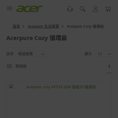
跳
到
內
容
首頁
Acerpure 生活家電
Acerpure Cozy 循環扇
Acerpure Cozy 循環扇
排序
顯示
頁
您
篩選器
1
面
目
前
正
閱
讀