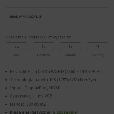
galerii
BRAK W MAGAZYNIE
Pośpiesz się! Kod MYSTERY wygasa za:
02
15
18
41
Dni
Godziny
Minuty
Sekundy
Ekran: 60.5 cm (23.8") WQHD (2560 x 1440) 75 Hz
Technologia panelu: IPS (178°x178°) FreeSync
Inputs: DisplayPort, HDMI
Czas reakcji: 1 ms VRB
Jasność: 300 cd/m2
Klasa energetyczna: G
Szczegóły