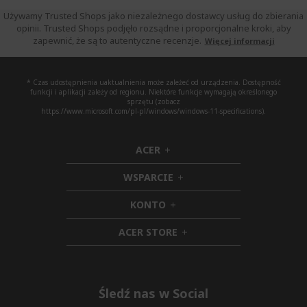
Używamy Trusted Shops jako niezależnego dostawcy usług do zbierania
opinii. Trusted Shops podjęło rozsądne i proporcjonalne kroki, aby
zapewnić, że są to autentyczne recenzje.
Więcej informacji
* Czas udostępnienia uaktualnienia może zależeć od urządzenia. Dostępność
funkcji i aplikacji zależy od regionu. Niektóre funkcje wymagają określonego
sprzętu (zobacz
https://www.microsoft.com/pl-pl/windows/windows-11-specifications).
ACER
h
i
WSPARCIE
d
h
d
i
KONTO
e
h
d
n
i
d
ACER STORE
d
e
h
d
n
i
e
d
n
d
e
Śledź nas w Social
n