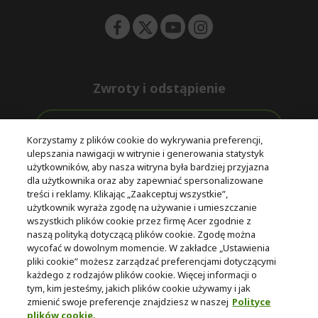
Zwroty i odstąpienie
Odstąpienie od umowy
Korzystamy z plików cookie do wykrywania preferencji,
ulepszania nawigacji w witrynie i generowania statystyk
Darmowa
Wsparcie
użytkowników, aby nasza witryna była bardziej przyjazna
Bezpieczne
ekspresowa
przed i po
dla użytkownika oraz aby zapewniać spersonalizowane
płatności
dostawa
zakupie
treści i reklamy. Klikając „Zaakceptuj wszystkie”,
użytkownik wyraża zgodę na używanie i umieszczanie
wszystkich plików cookie przez firmę Acer zgodnie z
© 2025 Acer Inc.
naszą polityką dotyczącą plików cookie. Zgodę można
Firma CPYou BV jest autoryzowanym sprzedawcą produktów i
wycofać w dowolnym momencie. W zakładce „Ustawienia
usług oferowanych w tym sklepie.
pliki cookie” możesz zarządzać preferencjami dotyczącymi
każdego z rodzajów plików cookie. Więcej informacji o
tym, kim jesteśmy, jakich plików cookie używamy i jak
zmienić swoje preferencje znajdziesz w naszej
Polityce
plików cookie.