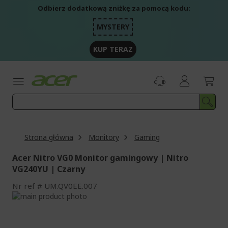
Przejdź
Odbierz dodatkową zniżkę za pomocą kodu:
do
treści
MYSTERY
KUP TERAZ
Strona główna
Monitory
Gaming
Acer Nitro VG0 Monitor gamingowy | Nitro
VG240YU | Czarny
Nr ref
UM.QV0EE.007
Przejdź
na
Przejdź
koniec
na
galerii
początek