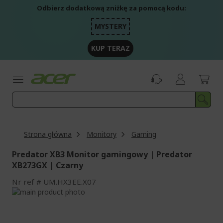
Przejdź
Odbierz dodatkową zniżkę za pomocą kodu:
do
treści
MYSTERY
KUP TERAZ
Strona główna
Monitory
Gaming
Predator XB3 Monitor gamingowy | Predator
XB273GX | Czarny
Nr ref
UM.HX3EE.X07
Przejdź
na
Przejdź
koniec
na
galerii
początek