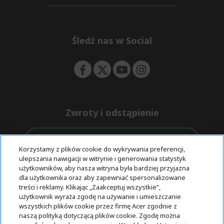
d
n
i
e
d
n
d
e
Śledź nas w Social
n
Zwroty i odstąpienie
Odstąpienie od umowy
Korzystamy z plików cookie do wykrywania preferencji,
ulepszania nawigacji w witrynie i generowania statystyk
Darmowa
Wsparcie
użytkowników, aby nasza witryna była bardziej przyjazna
Bezpieczne
ekspresowa
przed i po
dla użytkownika oraz aby zapewniać spersonalizowane
płatności
dostawa
zakupie
treści i reklamy. Klikając „Zaakceptuj wszystkie”,
użytkownik wyraża zgodę na używanie i umieszczanie
wszystkich plików cookie przez firmę Acer zgodnie z
© 2025 Acer Inc.
naszą polityką dotyczącą plików cookie. Zgodę można
Firma CPYou BV jest autoryzowanym sprzedawcą produktów i