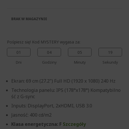
galerii
BRAK W MAGAZYNIE
Pośpiesz się! Kod MYSTERY wygasa za:
01
04
05
18
Dni
Godziny
Minuty
Sekundy
Ekran: 69 cm (27.2") Full HD (1920 x 1080) 240 Hz
Technologia panelu: IPS (178°x178°) Kompatybilno
ść z G-sync
Inputs: DisplayPort, 2xHDMI, USB 3.0
Jasność: 400 cd/m2
Klasa energetyczna: F
Szczegóły