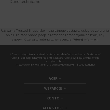
Dane techniczne
Używamy Trusted Shops jako niezależnego dostawcy usług do zbierania
opinii. Trusted Shops podjęło rozsądne i proporcjonalne kroki, aby
zapewnić, że są to autentyczne recenzje.
Więcej informacji
* Czas udostępnienia uaktualnienia może zależeć od urządzenia. Dostępność
funkcji i aplikacji zależy od regionu. Niektóre funkcje wymagają określonego
sprzętu (zobacz
https://www.microsoft.com/pl-pl/windows/windows-11-specifications).
ACER
h
i
WSPARCIE
d
h
d
i
KONTO
e
h
d
n
i
d
ACER STORE
d
e
h