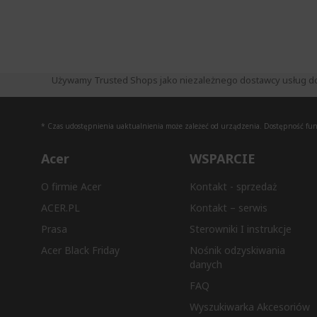
Używamy Trusted Shops jako niezależnego dostawcy usług do zb
* Czas udostępnienia uaktualnienia może zależeć od urządzenia. Dostępność funkc
Acer
WSPARCIE
O firmie Acer
Kontakt - sprzedaż
ACER.PL
Kontakt – serwis
Prasa
Sterowniki I instrukcje
Acer Black Friday
Nośnik odzyskiwania
danych
FAQ
Wyszukiwarka Akcesoriów