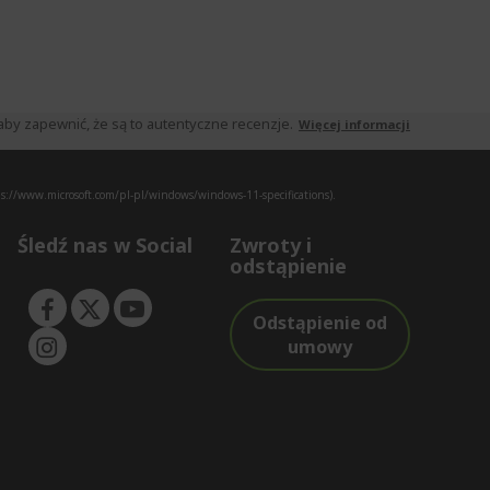
by zapewnić, że są to autentyczne recenzje.
Więcej informacji
s://www.microsoft.com/pl-pl/windows/windows-11-specifications).
Śledź nas w Social
Zwroty i
odstąpienie
Odstąpienie od
umowy