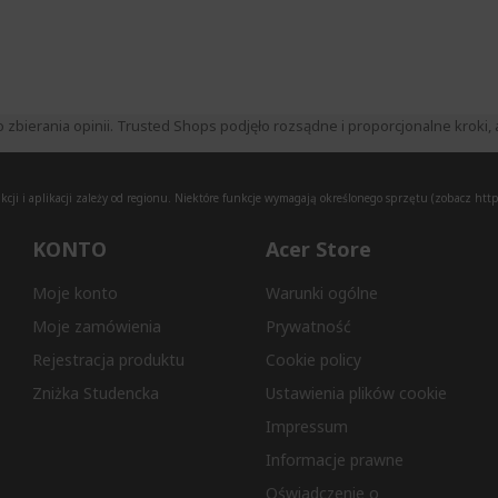
ierania opinii. Trusted Shops podjęło rozsądne i proporcjonalne kroki, a
ji i aplikacji zależy od regionu. Niektóre funkcje wymagają określonego sprzętu (zobacz
http
KONTO
Acer Store
Moje konto
Warunki ogólne
Moje zamówienia
Prywatność
Rejestracja produktu
Cookie policy
Zniżka Studencka
Ustawienia plików cookie
Impressum
Informacje prawne
Oświadczenie o