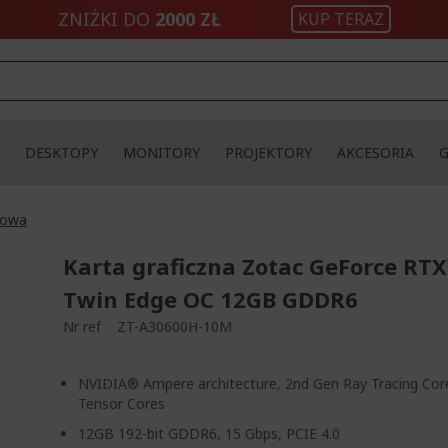
ZNIŻKI DO
2000 ZŁ
KUP TERAZ
DESKTOPY
MONITORY
PROJEKTORY
AKCESORIA
sowa
Karta graficzna Zotac GeForce RT
Twin Edge OC 12GB GDDR6
Nr ref
ZT-A30600H-10M
NVIDIA® Ampere architecture, 2nd Gen Ray Tracing Cor
Tensor Cores
12GB 192-bit GDDR6, 15 Gbps, PCIE 4.0