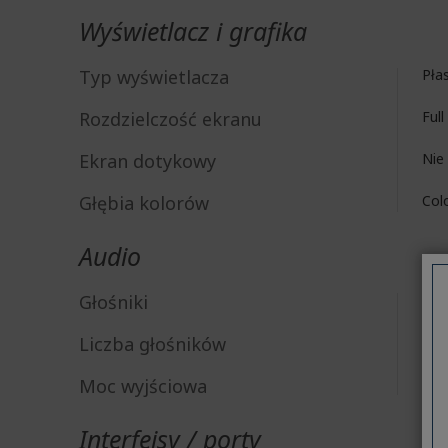
Wyświetlacz i grafika
Typ wyświetlacza
Płas
Rozdzielczość ekranu
Ful
Ekran dotykowy
Nie
Głębia kolorów
Col
Audio
Głośniki
Tak
Liczba głośników
2
Moc wyjściowa
2 W
Interfejsy / porty