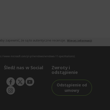
by zapewnić, że są to autentyczne recenzje.
Więcej informacji
s://www.microsoft.com/pl-pl/windows/windows-11-specifications).
Śledź nas w Social
Zwroty i
odstąpienie
Odstąpienie od
umowy