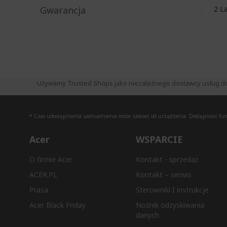
Gwarancja
2 
Używamy Trusted Shops jako niezależnego dostawcy usług do zb
* Czas udostępnienia uaktualnienia może zależeć od urządzenia. Dostępność funkc
Acer
WSPARCIE
O firmie Acer
Kontakt - sprzedaż
ACER.PL
Kontakt – serwis
Prasa
Sterowniki I instrukcje
Acer Black Friday
Nośnik odzyskiwania
danych