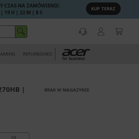
Y CZAS NA ZAMÓWIENIE:
KUP TERAZ
 | 19 H | 22 M | 8 S
GAMING
REFURBISHED
270HB |
BRAK W MAGAZYNIE
08