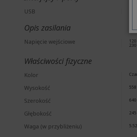
USB
Tak
Opis zasilania
Napięcie wejściowe
120
230
Właściwości fizyczne
Kolor
Cza
Wysokość
55
Szerokość
64
Głębokość
24
Waga (w przybliżeniu)
5.5