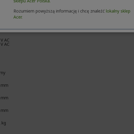
sklepu Acer Polska.
Rozumiem powyższą informację i chcę znaleźć
lokalny sklep
Acer.
 V AC
 V AC
rny
8 mm
0 mm
5 mm
2 kg