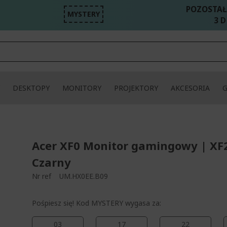
POZOSTAŁ
MYSTERY
3 D
DESKTOPY
MONITORY
PROJEKTORY
AKCESORIA
Acer XF0 Monitor gamingowy | XF
Czarny
Nr ref
UM.HX0EE.B09
Pośpiesz się! Kod MYSTERY wygasa za:
03
17
22