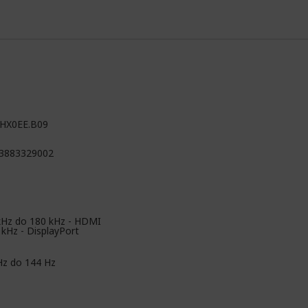
HX0EE.B09
3883329002
kHz do 180 kHz - HDMI
 kHz - DisplayPort
Hz do 144 Hz