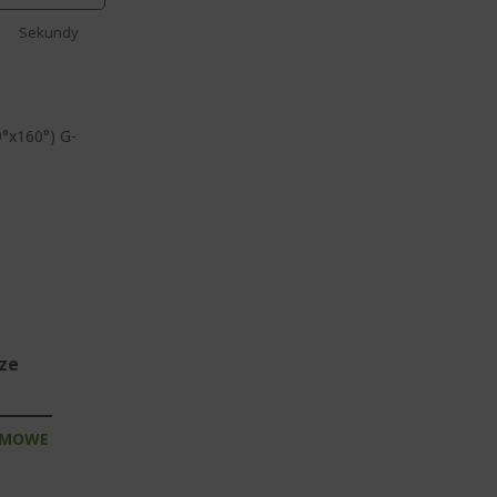
Sekundy
0°x160°) G-
sze
RMOWE