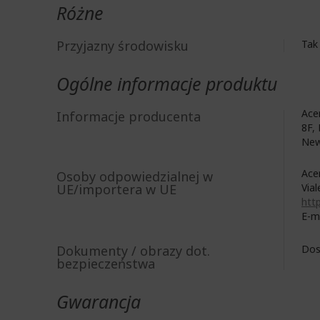
Różne
Przyjazny środowisku
Tak
Ogólne informacje produktu
Acer
Informacje producenta
8F, 
New
Acer
Osoby odpowiedzialnej w
UE/importera w UE
Vial
http
E-m
Dokumenty / obrazy dot.
Dos
bezpieczeństwa
Gwarancja