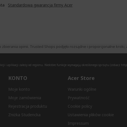
Lata
Standardowa gwarancja firmy Acer
ierania opinii. Trusted Shops podjęło rozsądne i proporcjonalne kroki, a
ji i aplikacji zależy od regionu. Niektóre funkcje wymagają określonego sprzętu (zobacz
http
KONTO
Acer Store
Moje konto
Warunki ogólne
Moje zamówienia
Prywatność
Rejestracja produktu
Cookie policy
Zniżka Studencka
Ustawienia plików cookie
Impressum