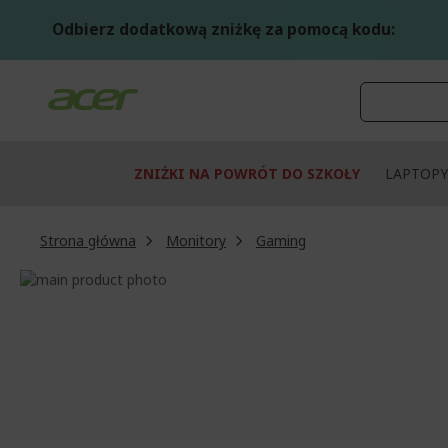
Przejdź
do
Odbierz dodatkową zniżkę za pomocą kodu:
treści
ZNIŻKI NA POWRÓT DO SZKOŁY
LAPTOPY
Strona główna
Monitory
Gaming
Przejdź
na
Przejdź
koniec
na
galerii
początek
galerii