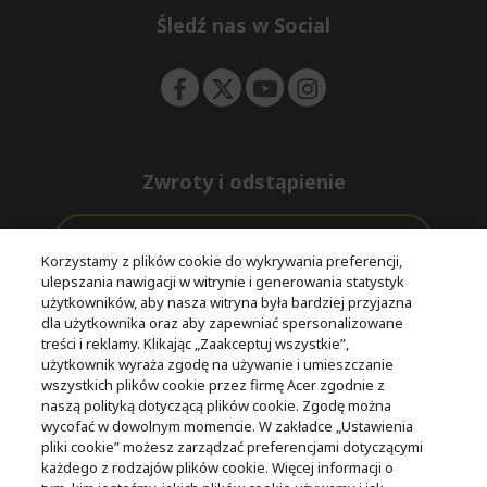
e
Śledź nas w Social
n
Zwroty i odstąpienie
Odstąpienie od umowy
Korzystamy z plików cookie do wykrywania preferencji,
ulepszania nawigacji w witrynie i generowania statystyk
Darmowa
Wsparcie
użytkowników, aby nasza witryna była bardziej przyjazna
Bezpieczne
ekspresowa
przed i po
dla użytkownika oraz aby zapewniać spersonalizowane
płatności
dostawa
zakupie
treści i reklamy. Klikając „Zaakceptuj wszystkie”,
użytkownik wyraża zgodę na używanie i umieszczanie
wszystkich plików cookie przez firmę Acer zgodnie z
© 2025 Acer Inc.
naszą polityką dotyczącą plików cookie. Zgodę można
Firma CPYou BV jest autoryzowanym sprzedawcą produktów i
wycofać w dowolnym momencie. W zakładce „Ustawienia
usług oferowanych w tym sklepie.
pliki cookie” możesz zarządzać preferencjami dotyczącymi
każdego z rodzajów plików cookie. Więcej informacji o