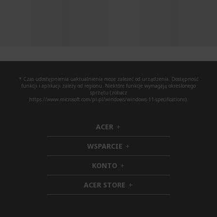
* Czas udostępnienia uaktualnienia może zależeć od urządzenia. Dostępność
funkcji i aplikacji zależy od regionu. Niektóre funkcje wymagają określonego
sprzętu (zobacz
https://www.microsoft.com/pl-pl/windows/windows-11-specifications).
ACER
h
i
WSPARCIE
d
h
d
i
KONTO
e
h
d
n
i
d
ACER STORE
d
e
h
d
n
i
e
d
n
d