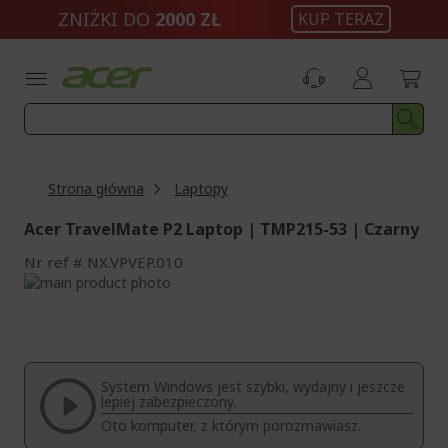
Przejdź
ZNIŻKI DO
2000 ZŁ
KUP TERAZ
do
treści
Strona główna
Laptopy
Acer TravelMate P2 Laptop | TMP215-53 | Czarny
Nr ref
NX.VPVEP.010
Przejdź
na
Przejdź
koniec
na
galerii
początek
galerii
System Windows jest szybki, wydajny i jeszcze
lepiej zabezpieczony.
Oto komputer, z którym porozmawiasz.