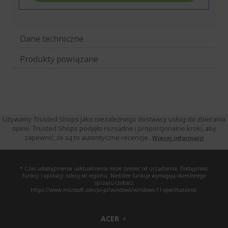
Dane techniczne
Produkty powiązane
Używamy Trusted Shops jako niezależnego dostawcy usług do zbierania
opinii. Trusted Shops podjęło rozsądne i proporcjonalne kroki, aby
zapewnić, że są to autentyczne recenzje.
Więcej informacji
* Czas udostępnienia uaktualnienia może zależeć od urządzenia. Dostępność
funkcji i aplikacji zależy od regionu. Niektóre funkcje wymagają określonego
sprzętu (zobacz
https://www.microsoft.com/pl-pl/windows/windows-11-specifications).
ACER
h