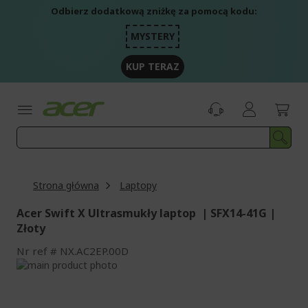
Przejdź
Odbierz dodatkową zniżkę za pomocą kodu:
do
treści
MYSTERY
KUP TERAZ
Strona główna
Laptopy
Acer Swift X Ultrasmukły laptop | SFX14-41G |
Złoty
Nr ref
NX.AC2EP.00D
Przejdź
na
Przejdź
koniec
na
galerii
początek