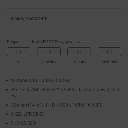
galerii
BRAK W MAGAZYNIE
Pośpiesz się! Kod MYSTERY wygasa za:
03
15
07
07
Dni
Godziny
Minuty
Sekundy
Windows 10 Home 64 bitów
Procesor AMD Ryzen™ 5 5500U 6-rdzeniowy 2,10 G
Hz
35.6 cm (14") Full HD (1920 x 1080) 16:9 IPS
8 GB, LPDDR4X
512 GB SSD