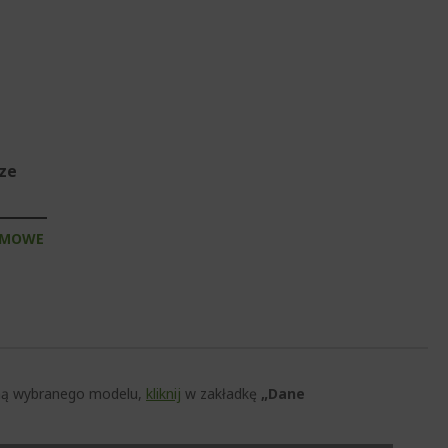
sze
RMOWE
czną wybranego modelu,
kliknij
w zakładkę
„Dane