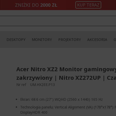
ZNIŻKI DO
2000 ZŁ
KUP TERAZ
DESKTOPY
MONITORY
PROJEKTORY
AKCESORIA
Acer Nitro XZ2 Monitor gamingow
zakrzywiony | Nitro XZ272UP | Cz
Nr ref
UM.HX2EE.P13
Ekran: 68.6 cm (27") WQHD (2560 x 1440) 165 Hz
Technologia panelu: Vertical Alignment (VA) (178°x178°) 
DisplayHDR 400