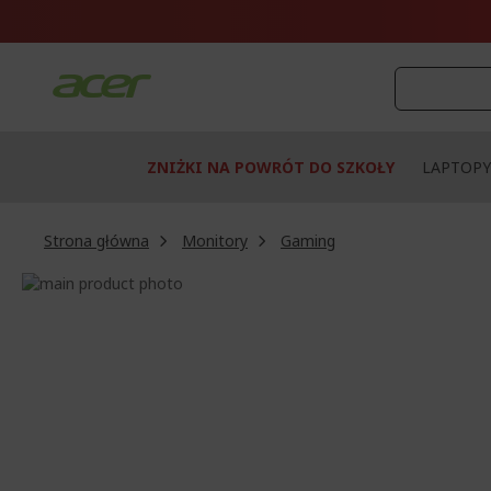
Przejdź
do
treści
ZNIŻKI NA POWRÓT DO SZKOŁY
LAPTOPY
Strona główna
Monitory
Gaming
Przejdź
na
Przejdź
koniec
na
galerii
początek
galerii