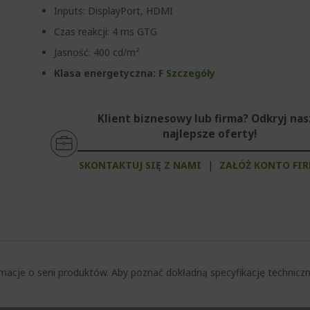
Inputs: DisplayPort, HDMI
Czas reakcji: 4 ms GTG
Jasność: 400 cd/m²
Klasa energetyczna: F
Szczegóły
Klient biznesowy lub firma? Odkryj na
najlepsze oferty!
SKONTAKTUJ SIĘ Z NAMI
|
ZAŁÓŻ KONTO FI
macje o serii produktów. Aby poznać dokładną specyfikację techni