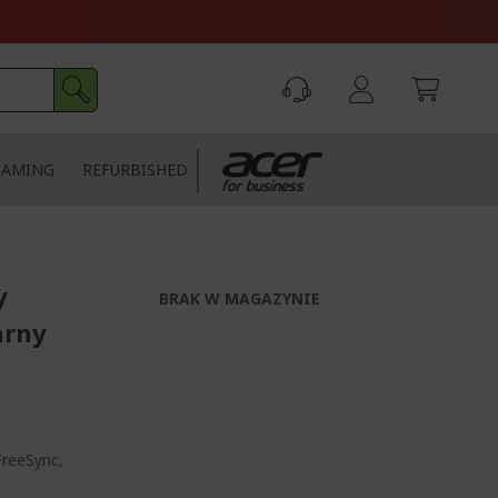
GAMING
REFURBISHED
y
BRAK W MAGAZYNIE
arny
FreeSync,