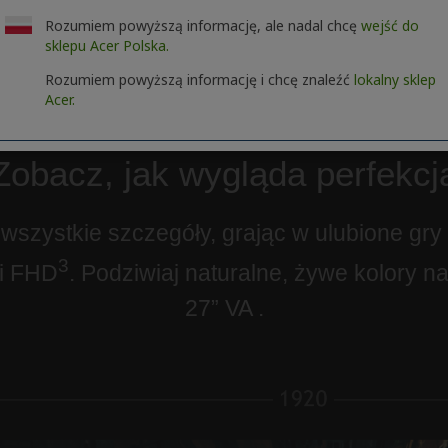
Rozumiem powyższą informację, ale nadal chcę
wejść do
sklepu Acer Polska.
Rozumiem powyższą informację i chcę znaleźć
lokalny sklep
Acer.